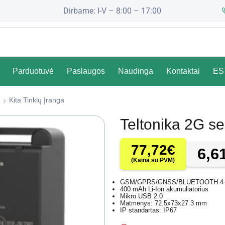
Dirbame: I-V – 8:00 – 17:00
Parduotuvė
Paslaugos
Naudinga
Kontaktai
ES 
Kita Tinklų Įranga
Teltonika 2G s
77,72
€
6,6
(Kaina su PVM)
GSM/GPRS/GNSS/BLUETOOTH 4
400 mAh Li-Ion akumuliatorius
Mikro USB 2.0
Matmenys: 72.5x73x27.3 mm
IP standartas: IP67