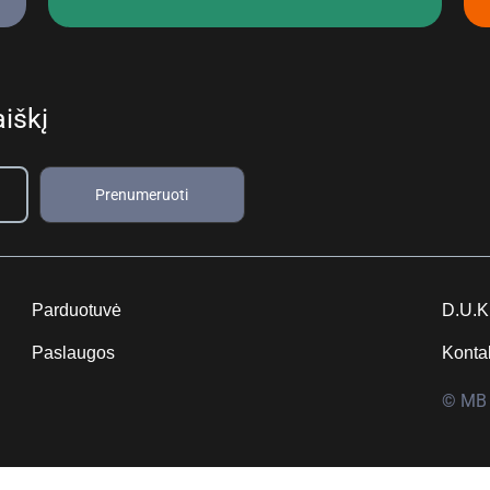
iškį
Prenumeruoti
Parduotuvė
D.U.K
Paslaugos
Konta
© MB 