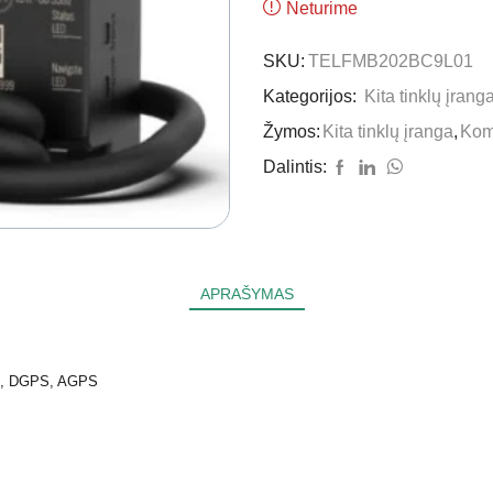
Neturime
SKU:
TELFMB202BC9L01
Kategorijos:
Kita tinklų įrang
Žymos:
Kita tinklų įranga
,
Kom
Dalintis:
APRAŠYMAS
, DGPS, AGPS