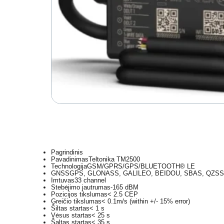
Pagrindinis
Pavadinimas
Teltonika TM2500
Technologija
GSM/GPRS/GPS/BLUETOOTH® LE
GNSS
GPS, GLONASS, GALILEO, BEIDOU, SBAS, QZSS
Imtuvas
33 channel
Stebėjimo jautrumas
-165 dBM
Pozicijos tikslumas
< 2.5 CEP
Greičio tikslumas
< 0.1m/s (within +/- 15% error)
Šiltas startas
< 1 s
Vėsus startas
< 25 s
Šaltas startas
< 35 s