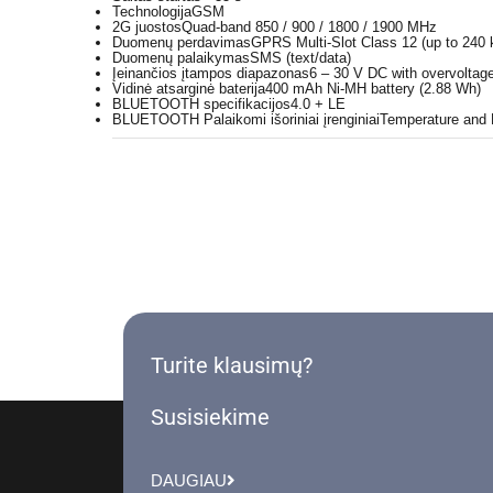
Technologija
GSM
2G juostos
Quad-band 850 / 900 / 1800 / 1900 MHz
Duomenų perdavimas
GPRS Multi-Slot Class 12 (up to 240
Duomenų palaikymas
SMS (text/data)
Įeinančios įtampos diapazonas
6 – 30 V DC with overvoltage
Vidinė atsarginė baterija
400 mAh Ni-MH battery (2.88 Wh)
BLUETOOTH specifikacijos
4.0 + LE
BLUETOOTH Palaikomi išoriniai įrenginiai
Temperature and 
Turite klausimų?
Susisiekime
DAUGIAU