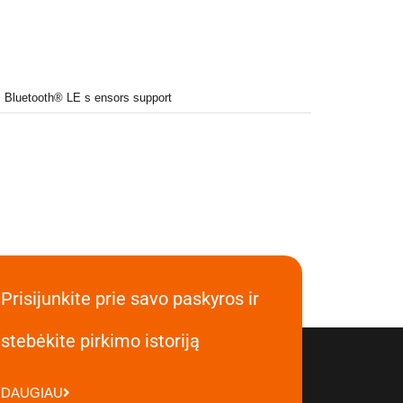
l Bluetooth® LE s ensors support
Prisijunkite prie savo paskyros ir
stebėkite pirkimo istoriją
DAUGIAU