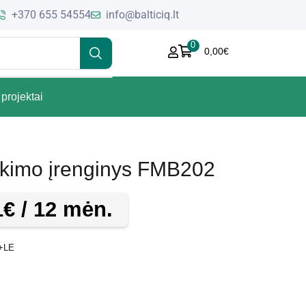
+370 655 54554
info@balticiq.lt
0
0,00
€
projektai
ekimo įrenginys FMB202
1
€
/ 12 mėn.
+LE