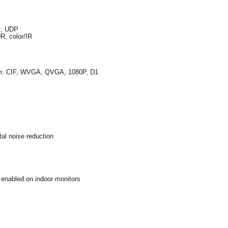
P; UDP
R, color/IR
am: CIF, WVGA, QVGA, 1080P, D1
tal noise reduction
 enabled on indoor monitors