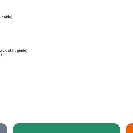
 cable)
uick start guide)
 )