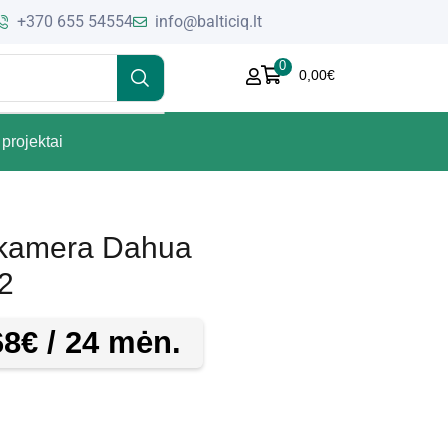
+370 655 54554
info@balticiq.lt
0
0,00
€
projektai
 kamera Dahua
2
68
€
/ 24 mėn.