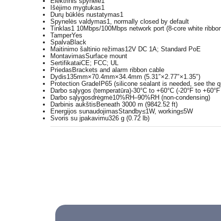
Elektrinis spynelė
1
Išėjimo mygtukas
1
Durų būklės nustatymas
1
Spynelės valdymas
1, normally closed by default
Tinklas
1 10Mbps/100Mbps network port (8-core white ribbon
Tamper
Yes
Spalva
Black
Maitinimo šaltinio režimas
12V DC 1A; Standard PoE
Montavimas
Surface mount
Sertifikatai
CE; FCC; UL
Priedas
Brackets and alarm ribbon cable
Dydis
135mm×70.4mm×34.4mm (5.31″×2.77″×1.35″)
Protection Grade
IP65 (silicone sealant is needed, see the q
Darbo sąlygos (temperatūra)
-30°C to +60°C (-20°F to +60°F
Darbo sąlygosdrėgmė
10%RH–90%RH (non-condensing)
Darbinis aukštis
Beneath 3000 m (9842.52 ft)
Energijos sunaudojimas
Standby≤1W, working≤5W
Svoris su įpakavimu
326 g (0.72 lb)