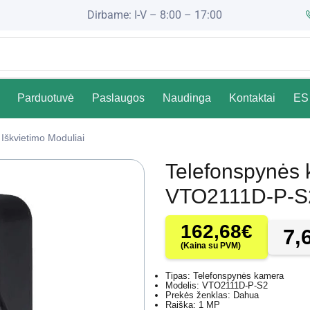
Dirbame: I-V – 8:00 – 17:00
Parduotuvė
Paslaugos
Naudinga
Kontaktai
ES 
Iškvietimo Moduliai
Telefonspynės
VTO2111D-P-S
162,68
€
7,
(Kaina su PVM)
Tipas: Telefonspynės kamera
Modelis: VTO2111D-P-S2
Prekės ženklas: Dahua
Raiška: 1 MP