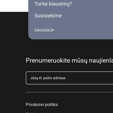
Turite klausimų?
Susisiekime
DAUGIAU
Prenumeruokite mūsų naujienla
Privatumo politika