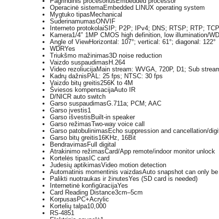
Pagrindinis procesorius
Embedded processor
Operacinė sistema
Embedded LINUX operating system
Mygtuko tipas
Mechanical
Suderinamumas
ONVIF
Interneto protokolai
SIP; P2P; IPv4; DNS; RTSP; RTP; TC
Kamera
1/4″ 1MP CMOS high definition, low illumination/WD
Angle of View
Horizontal: 107°; vertical: 61°; diagonal: 122°
WDR
Yes
Triukšmo mažinimas
3D noise reduction
Vaizdo suspaudimas
H.264
Video rezoliucija
Main stream: WVGA, 720P, D1; Sub stre
Kadrų dažnis
PAL: 25 fps; NTSC: 30 fps
Vaizdo bitų greitis
256K to 4M
Šviesos kompensacija
Auto IR
D/N
ICR auto switch
Garso suspaudimas
G.711a; PCM; AAC
Garso įvestis
1
Garso išvestis
Built-in speaker
Garso režimas
Two-way voice call
Garso patobulinimas
Echo suppression and cancellation/digi
Garso bitų greitis
16KHz, 16Bit
Bendravimas
Full digital
Atrakinimo režimas
Card/App remote/indoor monitor unlock
Kortelės tipas
IC card
Judesių aptikimas
Video motion detection
Automatinis momentinis vaizdas
Auto snapshot can only be
Palikti nuotraukas ir žinutes
Yes (SD card is needed)
Internetinė konfigūracija
Yes
Card Reading Distance
3cm–5cm
Korpusas
PC+Acrylic
Kortelių talpa
10,000
RS-485
1