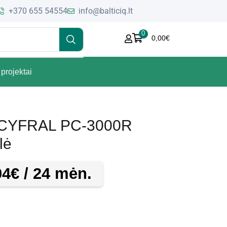
+370 655 54554
info@balticiq.lt
0
0,00
€
projektai
s CYFRAL PC-3000R
lė
04
€
/ 24 mėn.