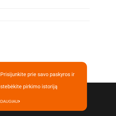
Prisijunkite prie savo paskyros ir
stebėkite pirkimo istoriją
DAUGIAU