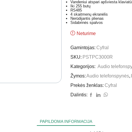
Vandeniui atspari apšviesta klaviatū
Iki 255 butų
RS485
4 skaitmenų ekranėlis
Nerūdijantis plienas
Sidabrinės spalvos
Neturime
Gamintojas:
Cyfral
SKU:
PSTPC3000R
Kategorijos:
Audio telefonsp
Žymos:
Audio telefonspynės
,
Prekės ženklas:
Cyfral
Dalintis:
PAPILDOMA INFORMACIJA