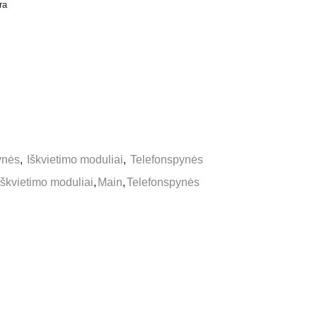
ra
ynės
,
Iškvietimo moduliai
,
Telefonspynės
Iškvietimo moduliai
,
Main
,
Telefonspynės