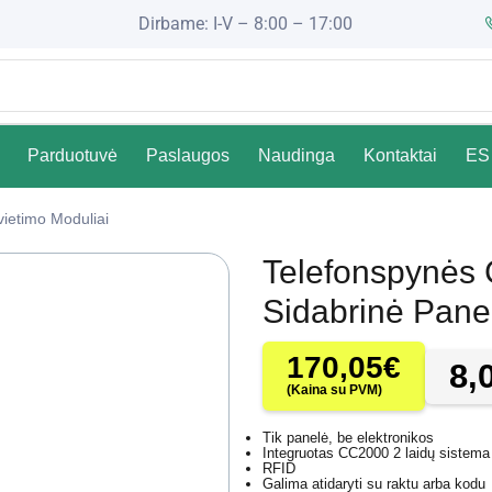
Dirbame: I-V – 8:00 – 17:00
Parduotuvė
Paslaugos
Naudinga
Kontaktai
ES 
vietimo Moduliai
Telefonspynė
Sidabrinė Pane
170,05
€
8,
(Kaina su PVM)
Tik panelė, be elektronikos
Integruotas CC2000 2 laidų sistema
RFID
Galima atidaryti su raktu arba kodu