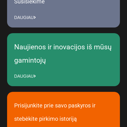
Susisiekime
DAUGIAU
Naujienos ir inovacijos iš mūsų
gamintojų
DAUGIAU
Prisijunkite prie savo paskyros ir
stebėkite pirkimo istoriją