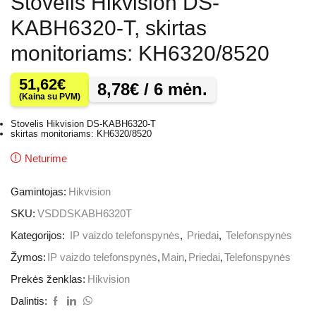
Stovelis Hikvision DS-
KABH6320-T, skirtas
monitoriams: KH6320/8520
51,62
€
8,78
€
/ 6 mėn.
(Kaina su PVM)
Stovelis Hikvision DS-KABH6320-T
skirtas monitoriams: KH6320/8520
Neturime
Gamintojas:
Hikvision
SKU:
VSDDSKABH6320T
Kategorijos:
IP vaizdo telefonspynės
,
Priedai
,
Telefonspynės
Žymos:
IP vaizdo telefonspynės
,
Main
,
Priedai
,
Telefonspynės
Prekės ženklas:
Hikvision
Dalintis: