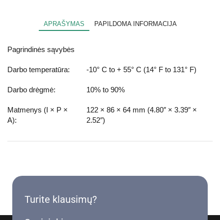
APRAŠYMAS
PAPILDOMA INFORMACIJA
Pagrindinės sąvybės
Darbo temperatūra:
-10° C to + 55° C (14° F to 131° F)
Darbo drėgmė:
10% to 90%
Matmenys (I × P ×
122 × 86 × 64 mm (4.80″ × 3.39″ ×
A):
2.52″)
Turite klausimų?