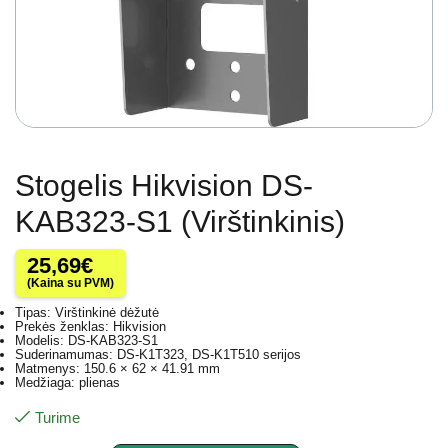
Stogelis Hikvision DS-
KAB323-S1 (Virštinkinis)
25,69
€
(Kaina su PVM)
Tipas: Virštinkinė dėžutė
Prekės ženklas: Hikvision
Modelis: DS-KAB323-S1
Suderinamumas: DS-K1T323, DS-K1T510 serijos
Matmenys: 150.6 × 62 × 41.91 mm
Medžiaga: plienas
Turime