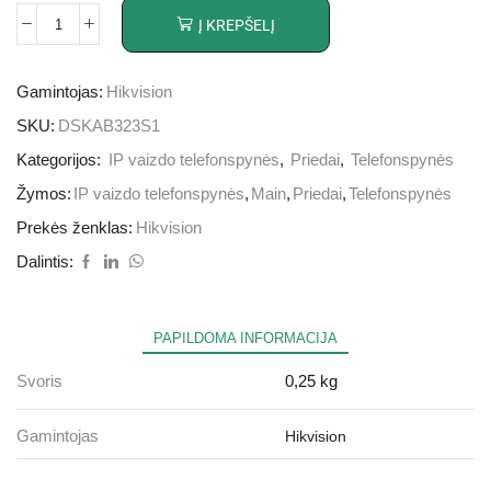
Į KREPŠELĮ
Gamintojas:
Hikvision
SKU:
DSKAB323S1
Kategorijos:
IP vaizdo telefonspynės
,
Priedai
,
Telefonspynės
Žymos:
IP vaizdo telefonspynės
,
Main
,
Priedai
,
Telefonspynės
Prekės ženklas:
Hikvision
Dalintis:
PAPILDOMA INFORMACIJA
Svoris
0,25 kg
Gamintojas
Hikvision