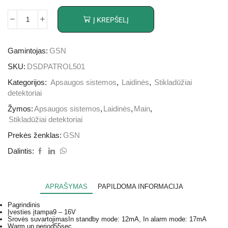
Į KREPŠELĮ
Gamintojas:
GSN
SKU:
DSDPATROL501
Kategorijos:
Apsaugos sistemos
,
Laidinės
,
Stikladūžiai
detektoriai
Žymos:
Apsaugos sistemos
,
Laidinės
,
Main
,
Stikladūžiai detektoriai
Prekės ženklas:
GSN
Dalintis:
APRAŠYMAS
PAPILDOMA INFORMACIJA
Pagrindinis
Įvesties įtampa
9 – 16V
Srovės suvartojimas
In standby mode: 12mA, In alarm mode: 17mА
Warm up period
55sec