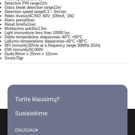
Detection PIR range
12m
Glass break detection range
12m
Detection speed range
0.3 – 3m/sec
Rėlės išvesis
NC/NO; 60V; 100mA; 16Ω
Alarm period
3sec
Reset time
5±1sec
Montavimo aukštis
2.5m
Light immunity
no less than 10000 lux
Darbo temperatūros diapazonas
–40°C +60°C
Laikymo temperatūros diapazonas
–60°C +80°C
RFI immunity
30V/м at a frequency range 30MHz-2GHz
EMI immunity
50,000V
Dydis
30mm x 25mm x 111mm
Svoris
70gr
Turite klausimų?
Susisiekime
DAUGIAU