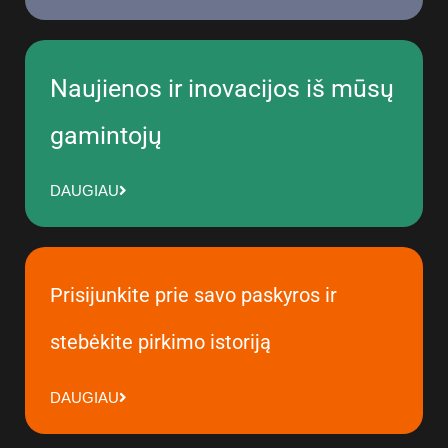
Naujienos ir inovacijos iš mūsų
gamintojų
DAUGIAU
Prisijunkite prie savo paskyros ir
stebėkite pirkimo istoriją
DAUGIAU