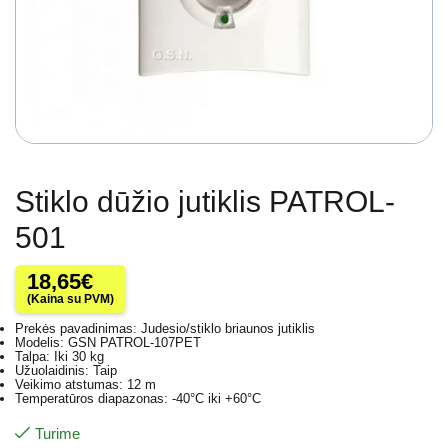
Stiklo dūžio jutiklis PATROL-
501
18,65
€
(Kaina su PVM)
Prekės pavadinimas: Judesio/stiklo briaunos jutiklis
Modelis: GSN PATROL-107PET
Talpa: Iki 30 kg
Užuolaidinis: Taip
Veikimo atstumas: 12 m
Temperatūros diapazonas: -40°C iki +60°C
Turime