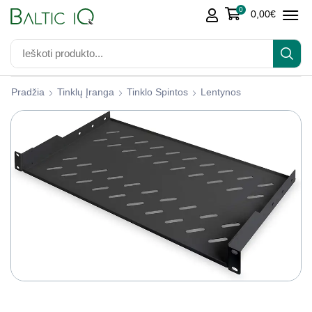
0
0,00
€
Pradžia
Tinklų Įranga
Tinklo Spintos
Lentynos