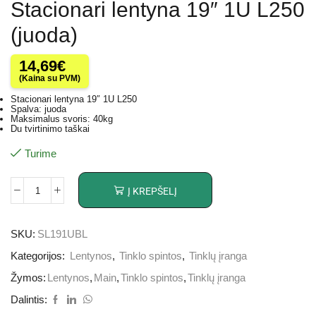
Stacionari lentyna 19″ 1U L250
(juoda)
14,69
€
(Kaina su PVM)
Stacionari lentyna 19″ 1U L250
Spalva: juoda
Maksimalus svoris: 40kg
Du tvirtinimo taškai
Turime
Į KREPŠELĮ
SKU:
SL191UBL
Kategorijos:
Lentynos
,
Tinklo spintos
,
Tinklų įranga
Žymos:
Lentynos
,
Main
,
Tinklo spintos
,
Tinklų įranga
Dalintis: