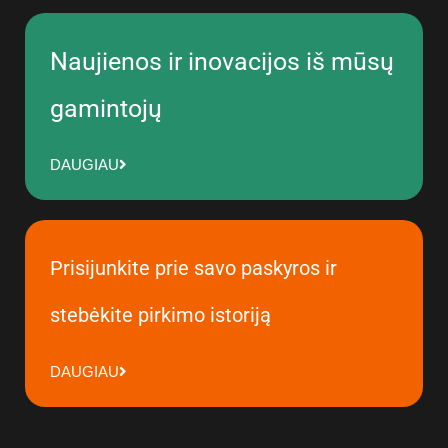
Naujienos ir inovacijos iš mūsų
gamintojų
DAUGIAU
Prisijunkite prie savo paskyros ir
stebėkite pirkimo istoriją
DAUGIAU