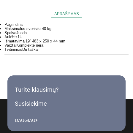
APRAŠYMAS
Pagrindinis
Maksimalus svoris
iki 40 kg
Spalva
Juoda
Aukštis
1U
Išmatavimai
19” 483 x 250 x 44 mm
Varžtai
Komplekte nėra
Tvitinimas
Du taškai
Turite klausimų?
Susisiekime
DAUGIAU