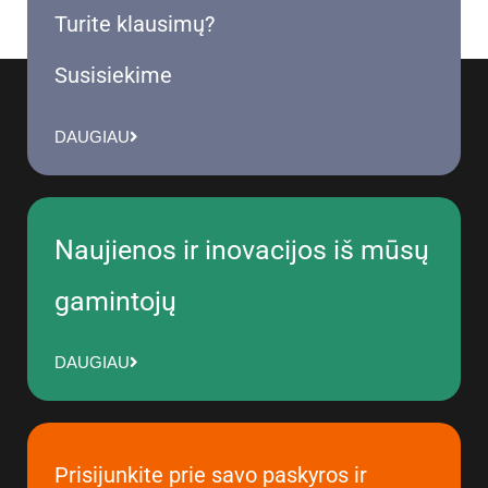
Turite klausimų?
Susisiekime
DAUGIAU
Naujienos ir inovacijos iš mūsų
gamintojų
DAUGIAU
Prisijunkite prie savo paskyros ir