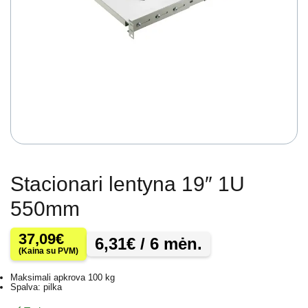
Stacionari lentyna 19″ 1U
550mm
37,09
€
6,31
€
/ 6 mėn.
(Kaina su PVM)
Maksimali apkrova 100 kg
Spalva: pilka