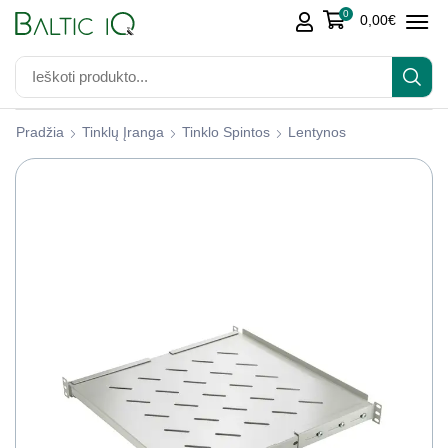
0
0,00
€
Pradžia
Tinklų Įranga
Tinklo Spintos
Lentynos