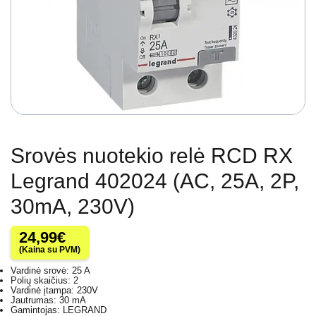
Srovės nuotekio relė RCD RX
Legrand 402024 (AC, 25A, 2P,
30mA, 230V)
24,99
€
(Kaina su PVM)
Vardinė srovė: 25 A
Polių skaičius: 2
Vardinė įtampa: 230V
Jautrumas: 30 mA
Gamintojas: LEGRAND