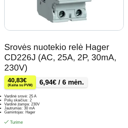
Srovės nuotekio relė Hager
CD226J (AC, 25A, 2P, 30mA,
230V)
40,83
€
6,94
€
/ 6 mėn.
(Kaina su PVM)
Vardinė srovė: 25 A
Polių skaičius: 2
Vardinė įtampa: 230V
Jautrumas: 30 mA
Gamintojas: Hager
Turime