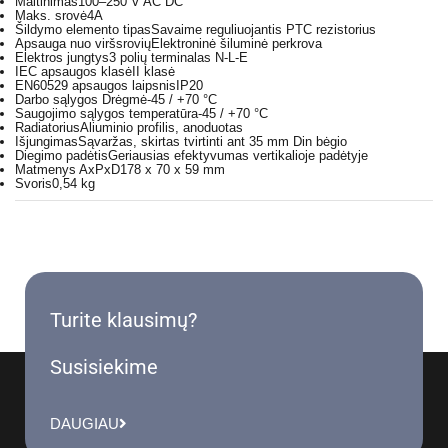
Maitinimas
100–250 V AC DC
Maks. srovė
4A
Šildymo elemento tipas
Savaime reguliuojantis PTC rezistorius
Apsauga nuo viršsrovių
Elektroninė šiluminė perkrova
Elektros jungtys
3 polių terminalas N-L-E
IEC apsaugos klasė
II klasė
EN60529 apsaugos laipsnis
IP20
Darbo sąlygos Drėgmė
-45 / +70 °C
Saugojimo sąlygos temperatūra
-45 / +70 °C
Radiatorius
Aliuminio profilis, anoduotas
Išjungimas
Sąvaržas, skirtas tvirtinti ant 35 mm Din bėgio
Diegimo padėtis
Geriausias efektyvumas vertikalioje padėtyje
Matmenys AxPxD
178 x 70 x 59 mm
Svoris
0,54 kg
Turite klausimų?
Susisiekime
DAUGIAU