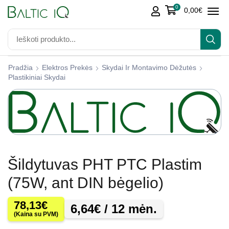
0
0,00
€
Pradžia
Elektros Prekės
Skydai Ir Montavimo Dėžutės
Plastikiniai Skydai
Šildytuvas PHT PTC Plastim
(75W, ant DIN bėgelio)
78,13
€
6,64
€
/ 12 mėn.
(Kaina su PVM)