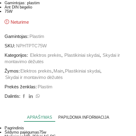
Gamintojas: plastim
Ant DIN bėgelio
75W
Neturime
Gamintojas:
Plastim
SKU:
NPHTPTC75W
Kategorijos:
Elektros prekės
,
Plastikiniai skydai
,
Skydai ir
montavimo dėžutės
Žymos:
Elektros prekės
,
Main
,
Plastikiniai skydai
,
Skydai ir montavimo dėžutės
Prekės ženklas:
Plastim
Dalintis:
APRAŠYMAS
PAPILDOMA INFORMACIJA
Pagrindinis
Šildymo pajėgumas
75w