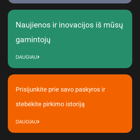
Naujienos ir inovacijos iš mūsų
gamintojų
DAUGIAU
Prisijunkite prie savo paskyros ir
stebėkite pirkimo istoriją
DAUGIAU