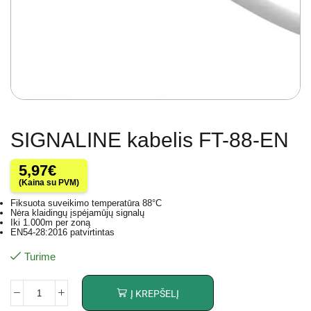
SIGNALINE kabelis FT-88-EN
5,97
€
(Kaina su PVM)
Fiksuota suveikimo temperatūra 88°C
Nėra klaidingų įspėjamūjų signalų
Iki 1.000m per zoną
EN54-28:2016 patvirtintas
Turime
Į KREPŠELĮ