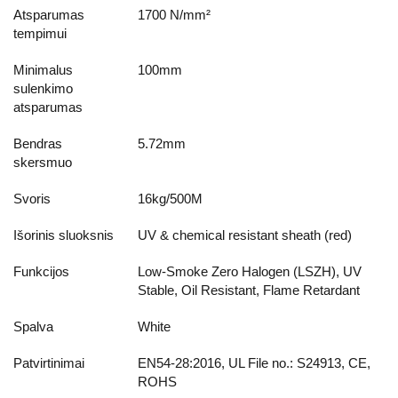
Atsparumas
1700 N/mm²
tempimui
Minimalus
100mm
sulenkimo
atsparumas
Bendras
5.72mm
skersmuo
Svoris
16kg/500M
Išorinis sluoksnis
UV & chemical resistant sheath (red)
Funkcijos
Low-Smoke Zero Halogen (LSZH), UV
Stable, Oil Resistant, Flame Retardant
Spalva
White
Patvirtinimai
EN54-28:2016, UL File no.: S24913, CE,
ROHS