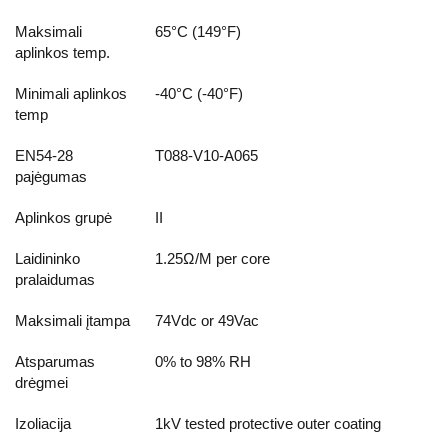
Maksimali
65°C (149°F)
aplinkos temp.
Minimali aplinkos
-40°C (-40°F)
temp
EN54-28
T088-V10-A065
pajėgumas
Aplinkos grupė
II
Laidininko
1.25Ω/M per core
pralaidumas
Maksimali įtampa
74Vdc or 49Vac
Atsparumas
0% to 98% RH
drėgmei
Izoliacija
1kV tested protective outer coating