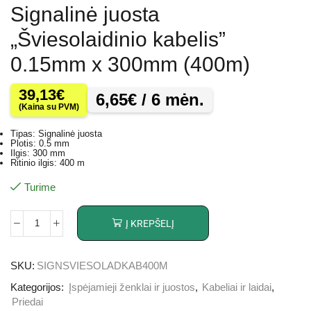
Signalinė juosta
„Šviesolaidinio kabelis”
0.15mm x 300mm (400m)
39,13
€
6,65
€
/ 6 mėn.
(Kaina su PVM)
Tipas: Signalinė juosta
Plotis: 0.5 mm
Ilgis: 300 mm
Ritinio ilgis: 400 m
Turime
Į KREPŠELĮ
SKU:
SIGNSVIESOLADKAB400M
Kategorijos:
Įspėjamieji ženklai ir juostos
,
Kabeliai ir laidai
,
Priedai