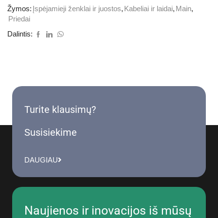
Žymos:
Įspėjamieji ženklai ir juostos
,
Kabeliai ir laidai
,
Main
,
Priedai
Dalintis:
Turite klausimų?
Susisiekime
DAUGIAU
Naujienos ir inovacijos iš mūsų