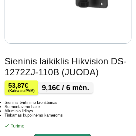
Sieninis laikiklis Hikvision DS-
1272ZJ-110B (JUODA)
53,87
€
9,16
€
/ 6 mėn.
(Kaina su PVM)
Sieninis tvirtinimo kronšteinas
Su montavimo baze
Aliuminio lidinys
Tinkamas kupolinėms kameroms
Turime