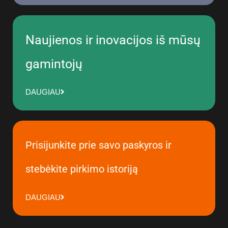
Naujienos ir inovacijos iš mūsų
gamintojų
DAUGIAU
Prisijunkite prie savo paskyros ir
stebėkite pirkimo istoriją
DAUGIAU