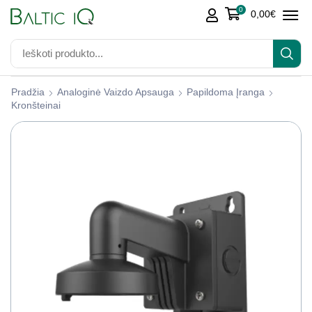
0
0,00
€
Pradžia
Analoginė Vaizdo Apsauga
Papildoma Įranga
Kronšteinai