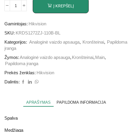
Į KREPŠELĮ
Gamintojas:
Hikvision
SKU:
KRDS1272ZJ-110B-BL
Kategorijos:
Analoginė vaizdo apsauga
,
Kronšteinai
,
Papildoma
įranga
Žymos:
Analoginė vaizdo apsauga
,
Kronšteinai
,
Main
,
Papildoma įranga
Prekės ženklas:
Hikvision
Dalintis:
APRAŠYMAS
PAPILDOMA INFORMACIJA
Spalva
Medžiaga