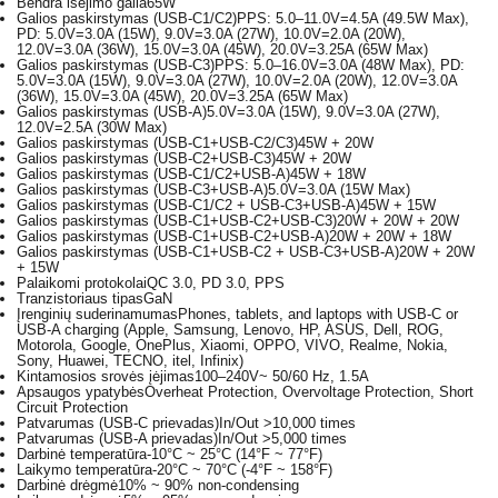
Bendra išėjimo galia
65W
Galios paskirstymas (USB-C1/C2)
PPS: 5.0–11.0V=4.5A (49.5W Max),
PD: 5.0V=3.0A (15W), 9.0V=3.0A (27W), 10.0V=2.0A (20W),
12.0V=3.0A (36W), 15.0V=3.0A (45W), 20.0V=3.25A (65W Max)
Galios paskirstymas (USB-C3)
PPS: 5.0–16.0V=3.0A (48W Max), PD:
5.0V=3.0A (15W), 9.0V=3.0A (27W), 10.0V=2.0A (20W), 12.0V=3.0A
(36W), 15.0V=3.0A (45W), 20.0V=3.25A (65W Max)
Galios paskirstymas (USB-A)
5.0V=3.0A (15W), 9.0V=3.0A (27W),
12.0V=2.5A (30W Max)
Galios paskirstymas (USB-C1+USB-C2/C3)
45W + 20W
Galios paskirstymas (USB-C2+USB-C3)
45W + 20W
Galios paskirstymas (USB-C1/C2+USB-A)
45W + 18W
Galios paskirstymas (USB-C3+USB-A)
5.0V=3.0A (15W Max)
Galios paskirstymas (USB-C1/C2 + USB-C3+USB-A)
45W + 15W
Galios paskirstymas (USB-C1+USB-C2+USB-C3)
20W + 20W + 20W
Galios paskirstymas (USB-C1+USB-C2+USB-A)
20W + 20W + 18W
Galios paskirstymas (USB-C1+USB-C2 + USB-C3+USB-A)
20W + 20W
+ 15W
Palaikomi protokolai
QC 3.0, PD 3.0, PPS
Tranzistoriaus tipas
GaN
Įrenginių suderinamumas
Phones, tablets, and laptops with USB-C or
USB-A charging (Apple, Samsung, Lenovo, HP, ASUS, Dell, ROG,
Motorola, Google, OnePlus, Xiaomi, OPPO, VIVO, Realme, Nokia,
Sony, Huawei, TECNO, itel, Infinix)
Kintamosios srovės įėjimas
100–240V~ 50/60 Hz, 1.5A
Apsaugos ypatybės
Overheat Protection, Overvoltage Protection, Short
Circuit Protection
Patvarumas (USB-C prievadas)
In/Out >10,000 times
Patvarumas (USB-A prievadas)
In/Out >5,000 times
Darbinė temperatūra
-10°C ~ 25°C (14°F ~ 77°F)
Laikymo temperatūra
-20°C ~ 70°C (-4°F ~ 158°F)
Darbinė drėgmė
10% ~ 90% non-condensing