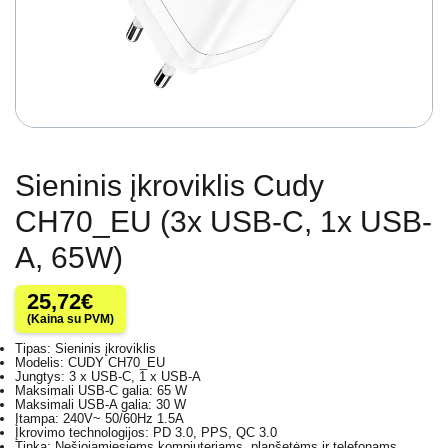
Sieninis įkroviklis Cudy
CH70_EU (3x USB-C, 1x USB-
A, 65W)
25,72
€
(Kaina su PVM)
Tipas: Sieninis įkroviklis
Modelis: CUDY CH70_EU
Jungtys: 3 x USB-C, 1 x USB-A
Maksimali USB-C galia: 65 W
Maksimali USB-A galia: 30 W
Įtampa: 240V~ 50/60Hz 1.5A
Įkrovimo technologijos: PD 3.0, PPS, QC 3.0
Tinka: Nešiojamiesiems kompiuteriams, planšetėms ir telefonams