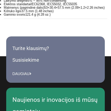
Laikymo drėgmė
5% ~ 95% non-condensing
Elektros standartai
IEC62368, IEC55032, IEC55035
Matmenys (pagrindinė dalis)
53×30.4×57.5 mm (2.09×1.2×2.26 inches)
Kištuko ilgis
37.5 mm (1.48 inches)
Gaminio svoris
121.4 g (4.28 oz.)
Turite klausimų?
Susisiekime
DAUGIAU
Naujienos ir inovacijos iš mūsų