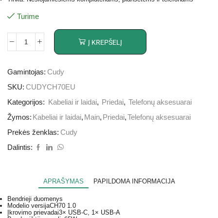
Turime
Į KREPŠELĮ
Gamintojas:
Cudy
SKU:
CUDYCH70EU
Kategorijos:
Kabeliai ir laidai
,
Priedai
,
Telefonų aksesuarai
Žymos:
Kabeliai ir laidai
,
Main
,
Priedai
,
Telefonų aksesuarai
Prekės ženklas:
Cudy
Dalintis:
APRAŠYMAS
PAPILDOMA INFORMACIJA
Bendrieji duomenys
Modelio versija
CH70 1.0
Įkrovimo prievadai
3× USB-C, 1× USB-A