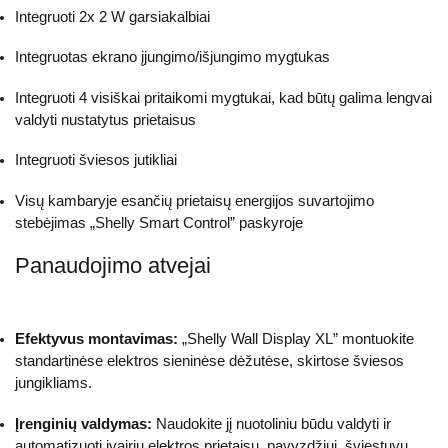
Integruoti 2x 2 W garsiakalbiai
Integruotas ekrano įjungimo/išjungimo mygtukas
Integruoti 4 visiškai pritaikomi mygtukai, kad būtų galima lengvai
valdyti nustatytus prietaisus
Integruoti šviesos jutikliai
Visų kambaryje esančių prietaisų energijos suvartojimo
stebėjimas „Shelly Smart Control” paskyroje
Panaudojimo atvejai
Efektyvus montavimas:
„Shelly Wall Display XL” montuokite
standartinėse elektros sieninėse dėžutėse, skirtose šviesos
jungikliams.
Įrenginių valdymas:
Naudokite jį nuotoliniu būdu valdyti ir
automatizuoti įvairių elektros prietaisų, pavyzdžiui, šviestuvų,