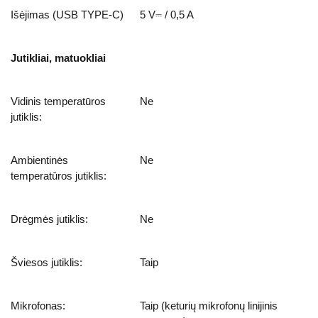
Išėjimas (USB TYPE-C)
5 V⎓ / 0,5 A
Jutikliai, matuokliai
Vidinis temperatūros
Ne
jutiklis:
Ambientinės
Ne
temperatūros jutiklis:
Drėgmės jutiklis:
Ne
Šviesos jutiklis:
Taip
Mikrofonas:
Taip (keturių mikrofonų linijinis