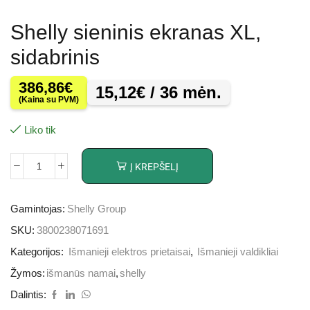
Shelly sieninis ekranas XL,
sidabrinis
386,86
€
15,12
€
/ 36 mėn.
(Kaina su PVM)
Liko tik
Į KREPŠELĮ
Gamintojas:
Shelly Group
SKU:
3800238071691
Kategorijos:
Išmanieji elektros prietaisai
,
Išmanieji valdikliai
Žymos:
išmanūs namai
,
shelly
Dalintis: