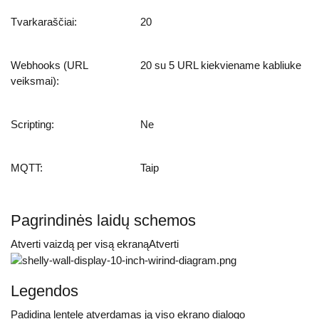
Tvarkaraščiai:
20
Webhooks (URL
20 su 5 URL kiekviename kabliuke
veiksmai):
Scripting:
Ne
MQTT:
Taip
Pagrindinės laidų schemos
Atverti vaizdą per visą ekranąAtverti
Legendos
Padidina lentelę atverdamas ją viso ekrano dialogo