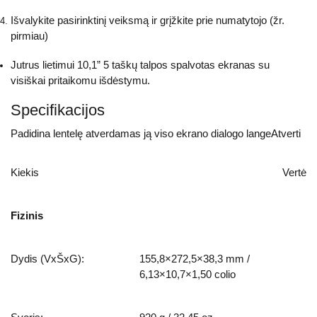
Išvalykite pasirinktinį veiksmą ir grįžkite prie numatytojo (žr.
pirmiau)
Jutrus lietimui 10,1” 5 taškų talpos spalvotas ekranas su
visiškai pritaikomu išdėstymu.
Specifikacijos
Padidina lentelę atverdamas ją viso ekrano dialogo langeAtverti
Kiekis
Vertė
Fizinis
Dydis (VxŠxG):
155,8×272,5×38,3 mm /
6,13×10,7×1,50 colio