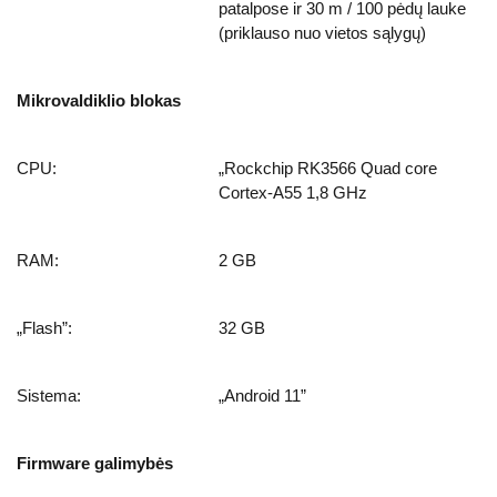
patalpose ir 30 m / 100 pėdų lauke
(priklauso nuo vietos sąlygų)
Mikrovaldiklio blokas
CPU:
„Rockchip RK3566 Quad core
Cortex-A55 1,8 GHz
RAM:
2 GB
„Flash”:
32 GB
Sistema:
„Android 11”
Firmware galimybės