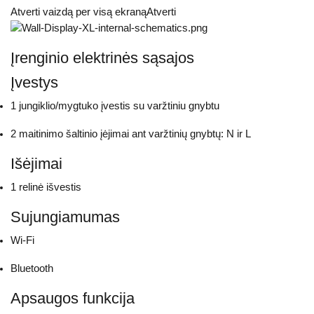
Atverti vaizdą per visą ekranąAtverti
Įrenginio elektrinės sąsajos
Įvestys
1 jungiklio/mygtuko įvestis su varžtiniu gnybtu
2 maitinimo šaltinio įėjimai ant varžtinių gnybtų: N ir L
Išėjimai
1 relinė išvestis
Sujungiamumas
Wi-Fi
Bluetooth
Apsaugos funkcija