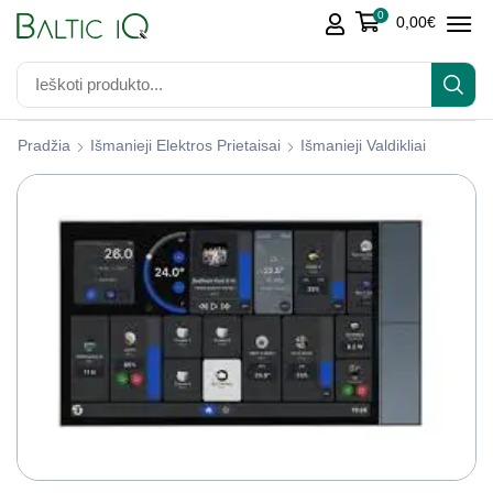
0
0,00
€
Pradžia
Išmanieji Elektros Prietaisai
Išmanieji Valdikliai