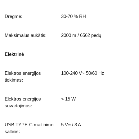
Drėgmė:
30-70 % RH
Maksimalus aukštis:
2000 m / 6562 pėdų
Elektrinė
Elektros energijos
100-240 V~ 50/60 Hz
tiekimas:
Elektros energijos
< 15 W
suvartojimas:
USB TYPE-C maitinimo
5 V⎓ / 3 A
šaltinis: