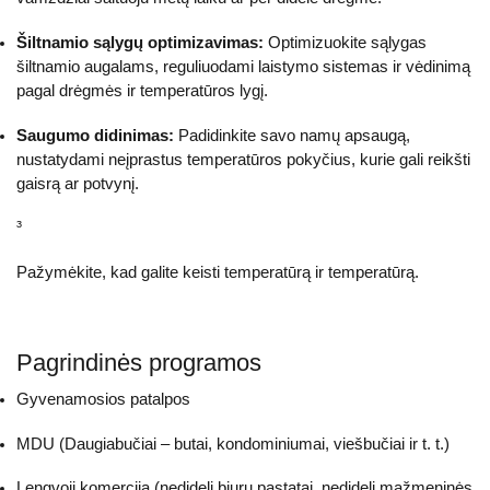
Šiltnamio sąlygų optimizavimas:
Optimizuokite sąlygas
šiltnamio augalams, reguliuodami laistymo sistemas ir vėdinimą
pagal drėgmės ir temperatūros lygį.
Saugumo didinimas:
Padidinkite savo namų apsaugą,
nustatydami neįprastus temperatūros pokyčius, kurie gali reikšti
gaisrą ar potvynį.
³
Pažymėkite, kad galite keisti temperatūrą ir temperatūrą.
Pagrindinės programos
Gyvenamosios patalpos
MDU (Daugiabučiai – butai, kondominiumai, viešbučiai ir t. t.)
Lengvoji komercija (nedideli biurų pastatai, nedideli mažmeninės