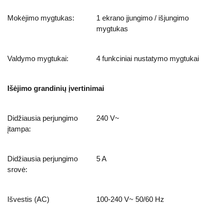
Mokėjimo mygtukas:
1 ekrano įjungimo / išjungimo
mygtukas
Valdymo mygtukai:
4 funkciniai nustatymo mygtukai
Išėjimo grandinių įvertinimai
Didžiausia perjungimo
240 V~
įtampa:
Didžiausia perjungimo
5 A
srovė:
Išvestis (AC)
100-240 V~ 50/60 Hz