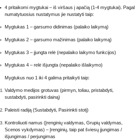
4 pritaikomi mygtukai – iš viršaus į apačią (1-4 mygtukai). Pagal
numatytuosius nustatymus jie nustatyti taip:
Mygtukas 1 – garsumo didinimas (palaiko laikymą)
Mygtukas 2 – garsumo mažinimas (palaiko laikymą)
Mygtukas 3 – įjungta relė (nepalaiko laikymo funkcijos)
Mygtukas 4 – relė išjungta (nepalaiko išlaikymo)
Mygtukus nuo 1 iki 4 galima pritaikyti taip:
Valdymo medijos grotuvas (pirmyn, toliau, pristabdyti,
sustabdyti, pasirinkti dainą)
Paleisti radiją (Sustabdyti, Pasirinkti stotį)
Kontroliuoti namus (Įrenginių valdymas, Grupių valdymas,
Scenos vykdymas) – Įrenginių, taip pat šviesų įjungimas /
išjungimas / perjungimas