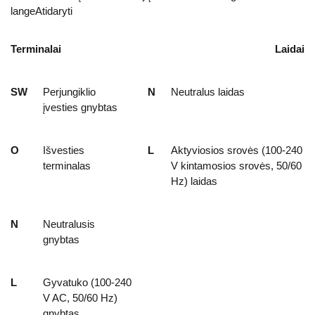
langeAtidaryti
Terminalai
Laidai
SW
Perjungiklio
N
Neutralus laidas
įvesties gnybtas
O
Išvesties
L
Aktyviosios srovės (100-240
terminalas
V kintamosios srovės, 50/60
Hz) laidas
N
Neutralusis
gnybtas
L
Gyvatuko (100-240
V AC, 50/60 Hz)
gnybtas