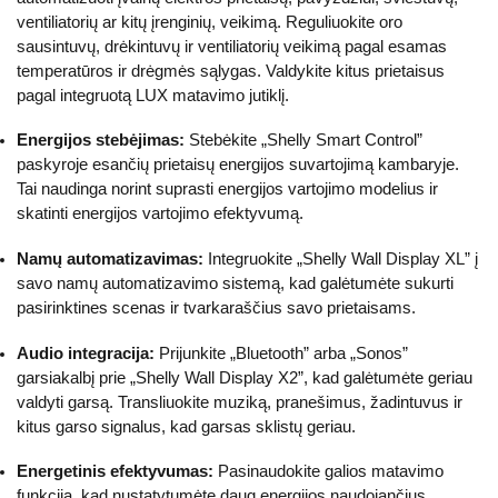
ventiliatorių ar kitų įrenginių, veikimą. Reguliuokite oro
sausintuvų, drėkintuvų ir ventiliatorių veikimą pagal esamas
temperatūros ir drėgmės sąlygas. Valdykite kitus prietaisus
pagal integruotą LUX matavimo jutiklį.
Energijos stebėjimas:
Stebėkite „Shelly Smart Control”
paskyroje esančių prietaisų energijos suvartojimą kambaryje.
Tai naudinga norint suprasti energijos vartojimo modelius ir
skatinti energijos vartojimo efektyvumą.
Namų automatizavimas:
Integruokite „Shelly Wall Display XL” į
savo namų automatizavimo sistemą, kad galėtumėte sukurti
pasirinktines scenas ir tvarkaraščius savo prietaisams.
Audio integracija:
Prijunkite „Bluetooth” arba „Sonos”
garsiakalbį prie „Shelly Wall Display X2”, kad galėtumėte geriau
valdyti garsą. Transliuokite muziką, pranešimus, žadintuvus ir
kitus garso signalus, kad garsas sklistų geriau.
Energetinis efektyvumas:
Pasinaudokite galios matavimo
funkcija, kad nustatytumėte daug energijos naudojančius