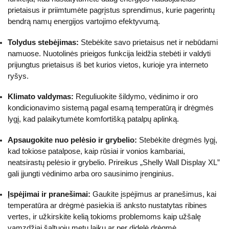
prietaisus ir priimtumėte pagrįstus sprendimus, kurie pagerintų
bendrą namų energijos vartojimo efektyvumą.
Tolydus stebėjimas:
Stebėkite savo prietaisus net ir nebūdami
namuose. Nuotolinės prieigos funkcija leidžia stebėti ir valdyti
prijungtus prietaisus iš bet kurios vietos, kurioje yra interneto
ryšys.
Klimato valdymas:
Reguliuokite šildymo, vėdinimo ir oro
kondicionavimo sistemą pagal esamą temperatūrą ir drėgmės
lygį, kad palaikytumėte komfortišką patalpų aplinką.
Apsaugokite nuo pelėsio ir grybelio:
Stebėkite drėgmės lygį,
kad tokiose patalpose, kaip rūsiai ir vonios kambariai,
neatsirastų pelėsio ir grybelio. Prireikus „Shelly Wall Display XL”
gali įjungti vėdinimo arba oro sausinimo įrenginius.
Įspėjimai ir pranešimai:
Gaukite įspėjimus ar pranešimus, kai
temperatūra ar drėgmė pasiekia iš anksto nustatytas ribines
vertes, ir užkirskite kelią tokioms problemoms kaip užšalę
vamzdžiai šaltuoju metų laiku ar per didelė drėgmė.