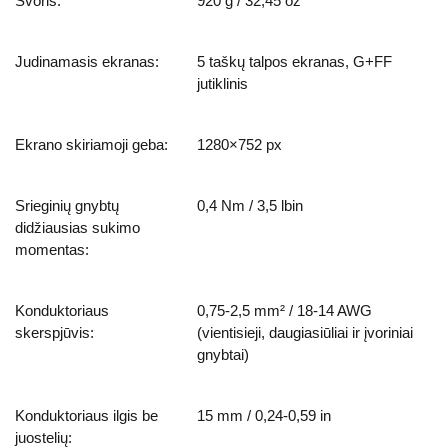
Svoris:
920 g / 32,45 oz
Judinamasis ekranas:
5 taškų talpos ekranas, G+FF
jutiklinis
Ekrano skiriamoji geba:
1280×752 px
Srieginių gnybtų
0,4 Nm / 3,5 lbin
didžiausias sukimo
momentas:
Konduktoriaus
0,75-2,5 mm² / 18-14 AWG
skerspjūvis:
(vientisieji, daugiasiūliai ir įvoriniai
gnybtai)
Konduktoriaus ilgis be
15 mm / 0,24-0,59 in
juostelių: