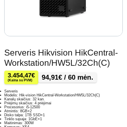
Serveris Hikvision HikCentral-
Workstation/HW5L/32Ch(C)
3.454,47
€
94,91
€
/ 60 mėn.
(Kaina su PVM)
Serveris
Modelis: Hik-vision HikCentral-Workstation/HW5L/32Ch(C)
Kanalų skaičius: 32 kan.
Priėjimų skaičius: 4 priėjimai
Procesorius: i5-12500
Atmintis: 8GB×2
Disko talpa: 1TB SSD×1
Tinklo sąsaja: 1GbE×1
Maitinimas: 300W
Korpusas: XE4