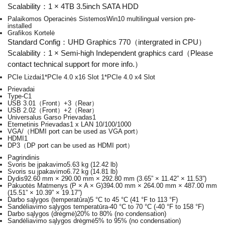
Scalability：1 × 4TB 3.5inch SATA HDD
Palaikomos Operacinės Sistemos
Win10 multilingual version pre-
installed
Grafikos Kortelė
Standard Config：UHD Graphics 770（intergrated in CPU）
Scalability：1 × Semi-high Independent graphics card（Please
contact technical support for more info.）
PCIe Lizdai
1*PCIe 4.0 x16 Slot 1*PCIe 4.0 x4 Slot
Prievadai
Type-C
1
USB 3.0
1（Front）+3（Rear）
USB 2.0
2（Front）+2（Rear）
Universalus Garso Prievadas
1
Eternetinis Prievadas
1 x LAN 10/100/1000
VGA
/（HDMI port can be used as VGA port）
HDMI
1
DP
3（DP port can be used as HDMI port）
Pagrindinis
Svoris be įpakavimo
5.63 kg (12.42 lb)
Svoris su įpakavimo
6.72 kg (14.81 lb)
Dydis
92.60 mm × 290.00 mm × 292.80 mm (3.65” × 11.42” × 11.53”)
Pakuotės Matmenys (P × A × G)
394.00 mm × 264.00 mm × 487.00 mm
(15.51” × 10.39” × 19.17”)
Darbo sąlygos (temperatūra)
5 °C to 45 °C (41 °F to 113 °F)
Sandėliavimo sąlygos temperatūra
-40 °C to 70 °C (-40 °F to 158 °F)
Darbo sąlygos (drėgmė)
20% to 80% (no condensation)
Sandėliavimo sąlygos drėgmė
5% to 95% (no condensation)