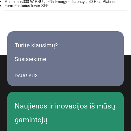
Maitinimas
300 W PSU，92% Energy efficiency，80 Plus Platinum
Form Faktorius
Tower SFF
Turite klausimų?
Susisiekime
DAUGIAU
Naujienos ir inovacijos iš mūsų
gamintojų