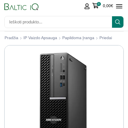
0
0,00
€
Pradžia
IP Vaizdo Apsauga
Papildoma Įranga
Priedai