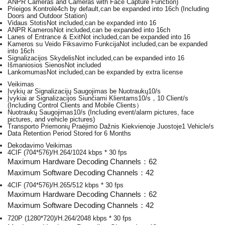
ANPR Cameras and Cameras with Face Capture Function)
Prieigos Kontrolė
4ch by default,can be expanded into 16ch (Including
Doors and Outdoor Station)
Vidaus Stotis
Not included,can be expanded into 16
ANPR Kameros
Not included,can be expanded into 16ch
Lanes of Entrance & Exit
Not included,can be expanded into 16
Kameros su Veido Fiksavimo Funkcija
Not included,can be expanded
into 16ch
Signalizacijos Skydelis
Not included,can be expanded into 16
Išmaniosios Sienos
Not included
Lankomumas
Not included,can be expanded by extra license
Veikimas
Įvykių ar Signalizacijų Saugojimas be Nuotraukų
10/s
Įvykiai ar Signalizacijos Siunčiami Klientams
10/s，10 Client/s
(Including Control Clients and Mobile Clients）
Nuotraukų Saugojimas
10/s (Including event/alarm pictures, face
pictures, and vehicle pictures)
Transporto Priemonių Praėjimo Dažnis Kiekvienoje Juostoje
1 Vehicle/s
Data Retention Period
Stored for 6 Months
Dekodavimo Veikimas
4CIF (704*576)/H.264/1024 kbps * 30 fps
Maximum Hardware Decoding Channels：62
Maximum Software Decoding Channels：42
4CIF (704*576)/H.265/512 kbps * 30 fps
Maximum Hardware Decoding Channels：62
Maximum Software Decoding Channels：42
720P (1280*720)/H.264/2048 kbps * 30 fps