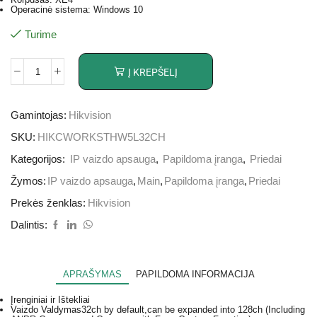
Operacinė sistema: Windows 10
Turime
Į KREPŠELĮ
Gamintojas:
Hikvision
SKU:
HIKCWORKSTHW5L32CH
Kategorijos:
IP vaizdo apsauga
,
Papildoma įranga
,
Priedai
Žymos:
IP vaizdo apsauga
,
Main
,
Papildoma įranga
,
Priedai
Prekės ženklas:
Hikvision
Dalintis:
APRAŠYMAS
PAPILDOMA INFORMACIJA
Įrenginiai ir Ištekliai
Vaizdo Valdymas
32ch by default,can be expanded into 128ch (Including