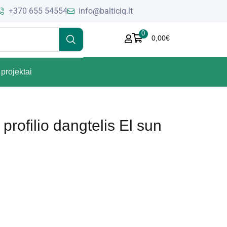
+370 655 54554
info@balticiq.lt
0
0,00
€
projektai
profilio dangtelis El sun