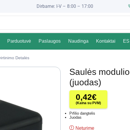
Dirbame: I-V – 8:00 – 17:00
Parduotuvė
Paslaugos
Naudinga
Kontaktai
ES 
irtinimo Detalės
Saulės modulio 
(juodas)
0,42
€
(Kaina su PVM)
Prfilio dangtelis
Juodas
Neturime