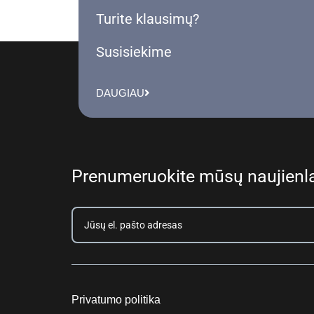
Turite klausimų?
Susisiekime
DAUGIAU
Prenumeruokite mūsų naujienla
Privatumo politika