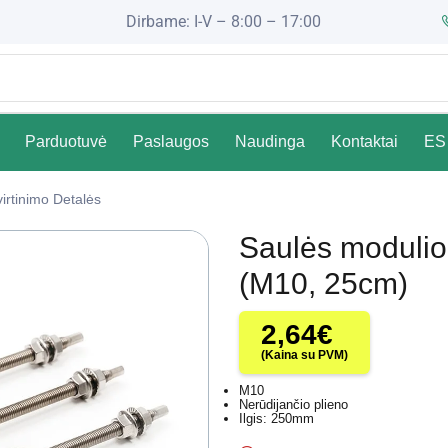
Dirbame: I-V – 8:00 – 17:00
Parduotuvė
Paslaugos
Naudinga
Kontaktai
ES 
irtinimo Detalės
Saulės modulio 
(M10, 25cm)
2,64
€
(Kaina su PVM)
M10
Nerūdijančio plieno
Ilgis: 250mm