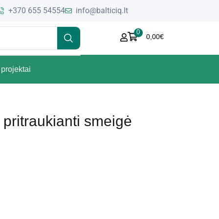
+370 655 54554
info@balticiq.lt
0
0,00
€
projektai
pritraukianti smeigė