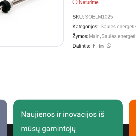
Neturime
SKU:
SOELM1025
Kategorijos:
Saulės energeti
Žymos:
Main
,
Saulės energeti
Dalintis:
Naujienos ir inovacijos iš
mūsų gamintojų