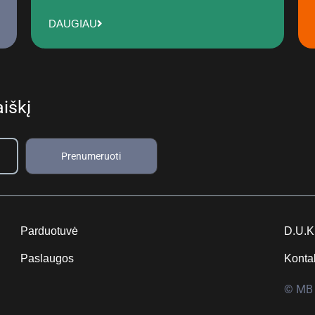
DAUGIAU
iškį
Prenumeruoti
Parduotuvė
D.U.K
Paslaugos
Konta
© MB 