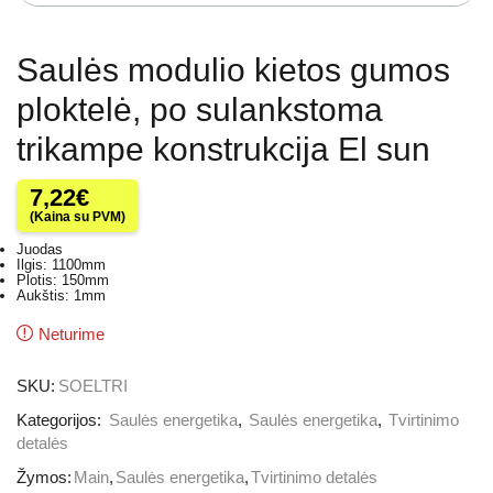
Saulės modulio kietos gumos
ploktelė, po sulankstoma
trikampe konstrukcija El sun
7,22
€
(Kaina su PVM)
Juodas
Ilgis: 1100mm
Plotis: 150mm
Aukštis: 1mm
Neturime
SKU:
SOELTRI
Kategorijos:
Saulės energetika
,
Saulės energetika
,
Tvirtinimo
detalės
Žymos:
Main
,
Saulės energetika
,
Tvirtinimo detalės