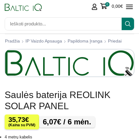
0
0,00
€
Pradžia
IP Vaizdo Apsauga
Papildoma Įranga
Priedai
Saulės baterija REOLINK
SOLAR PANEL
35,73
€
6,07
€
/ 6 mėn.
(Kaina su PVM)
4 metrų kabelis