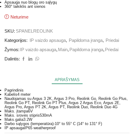
Apsauga nuo blogų oro sąlygų
360° laikiklis ant sienos
Neturime
SKU:
SPANELREOLINK
Kategorijos:
IP vaizdo apsauga
,
Papildoma įranga
,
Priedai
Žymos:
IP vaizdo apsauga
,
Main
,
Papildoma įranga
,
Priedai
Dalintis:
APRAŠYMAS
Pagrindinis
Kabelis
4 meter
Naudojamas su
Argus 3 2K, Argus 3 Pro, Reolink Go, Reolink Go Plus,
Reolink Go PT, Reolink Go PT Plus, Argus 2 Argus Eco, Argus 2E,
Argus Pro, Argus PT 2K, Argus PT, Reolink Duo, Reolink Duo 4G
Maks. įtampa
6V
Maks. srovės stipris
530mA
Maks.galia
3.2W
Darbo sąlygos (temperatūra)
-10° to 55° C (14° to 131° F)
IP apsauga
IP65 weatherproof