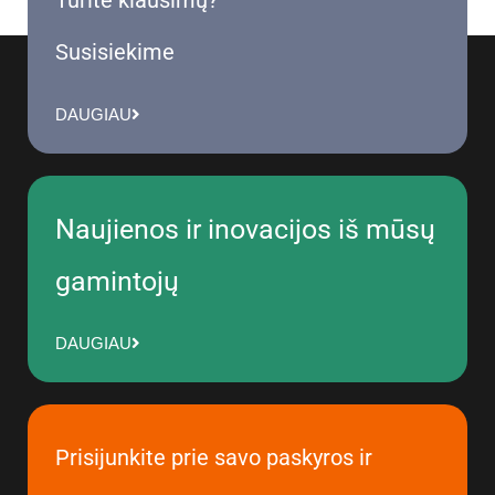
Turite klausimų?
Susisiekime
DAUGIAU
Naujienos ir inovacijos iš mūsų
gamintojų
DAUGIAU
Prisijunkite prie savo paskyros ir