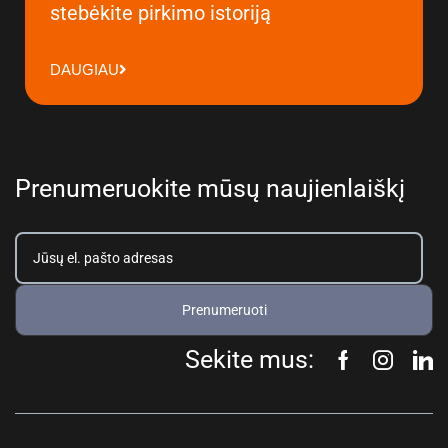
stebėkite pirkimo istoriją
DAUGIAU
Prenumeruokite mūsų naujienlaiškį
Prenumeruoti
Sekite mus: