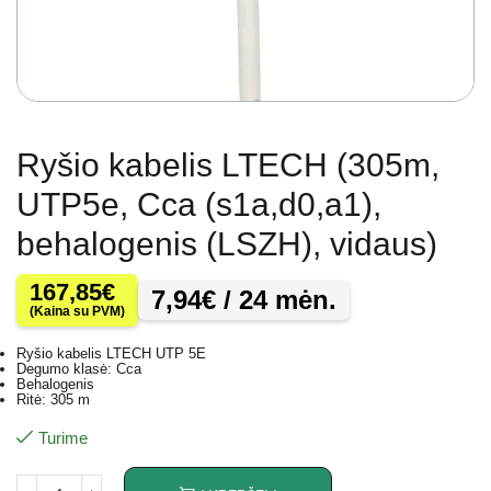
Ryšio kabelis LTECH (305m,
UTP5e, Cca (s1a,d0,a1),
behalogenis (LSZH), vidaus)
167,85
€
7,94
€
/ 24 mėn.
(Kaina su PVM)
Ryšio kabelis LTECH UTP 5E
Degumo klasė: Cca
Behalogenis
Ritė: 305 m
Turime