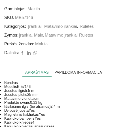
Gamintojas:
Makita
SKU:
MB57146
Kategorijos:
Įrankiai
,
Matavimo įrankiai
,
Ruletės
Žymos:
Įrankiai
,
Main
,
Matavimo įrankiai
,
Ruletės
Prekės ženklas:
Makita
Dalintis:
APRAŠYMAS
PAPILDOMA INFORMACIJA
Bendras
Modelis
B-57146
Juostos ilgis
5.5 m
Juostos plotis
25 mm
Matavimo vienetai
cm
Produkto svoris
0.33 kg
Išsikišimo ilgis (be atramos)
2.4 m
Dvipusė juosta
Yes
Magnetinis kabliukas
Yes
Kabliuko bamperis
Yes
Kabliuko kniedės
4
Kabliuko kniedžių apsauga
Yes