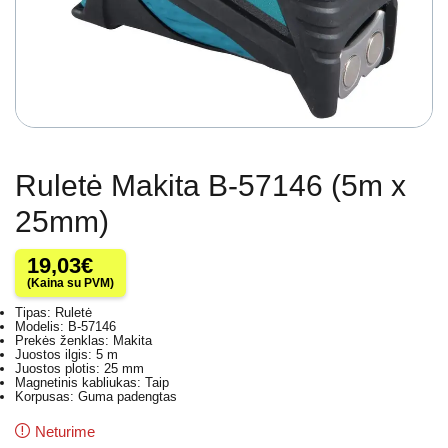
Ruletė Makita B-57146 (5m x
25mm)
19,03
€
(Kaina su PVM)
Tipas: Ruletė
Modelis: B-57146
Prekės ženklas: Makita
Juostos ilgis: 5 m
Juostos plotis: 25 mm
Magnetinis kabliukas: Taip
Korpusas: Guma padengtas
Neturime