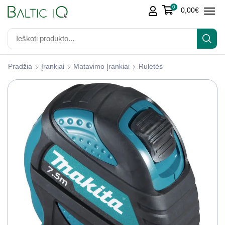
0
0,00
€
Pradžia
Įrankiai
Matavimo Įrankiai
Ruletės