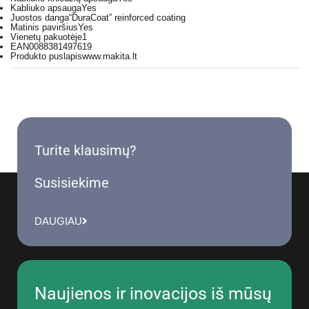
Kabliuko apsauga
Yes
Juostos danga
“DuraCoat” reinforced coating
Matinis paviršius
Yes
Vienetų pakuotėje
1
EAN
0088381497619
Produkto puslapis
www.makita.lt
Turite klausimų?
Susisiekime
DAUGIAU
Naujienos ir inovacijos iš mūsų