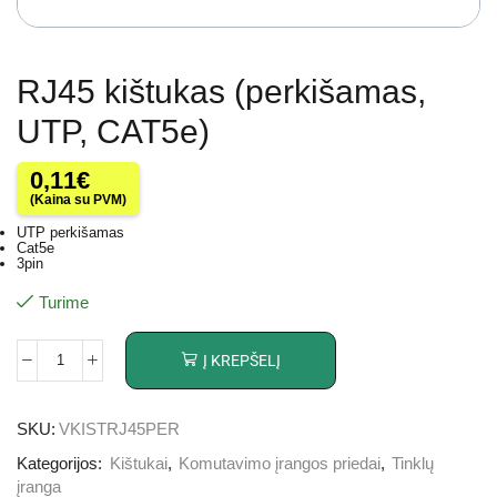
RJ45 kištukas (perkišamas,
UTP, CAT5e)
0,11
€
(Kaina su PVM)
UTP perkišamas
Cat5e
3pin
Turime
Į KREPŠELĮ
SKU:
VKISTRJ45PER
Kategorijos:
Kištukai
,
Komutavimo įrangos priedai
,
Tinklų
įranga