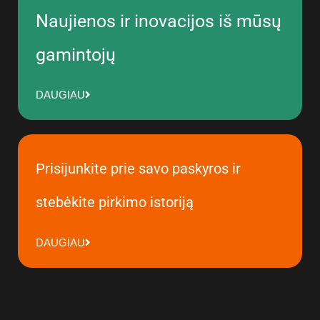
Naujienos ir inovacijos iš mūsų
gamintojų
DAUGIAU
Prisijunkite prie savo paskyros ir
stebėkite pirkimo istoriją
DAUGIAU