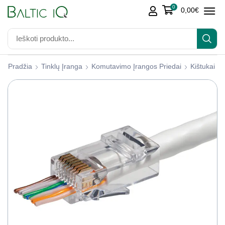
0
0,00
€
Pradžia
Tinklų Įranga
Komutavimo Įrangos Priedai
Kištukai