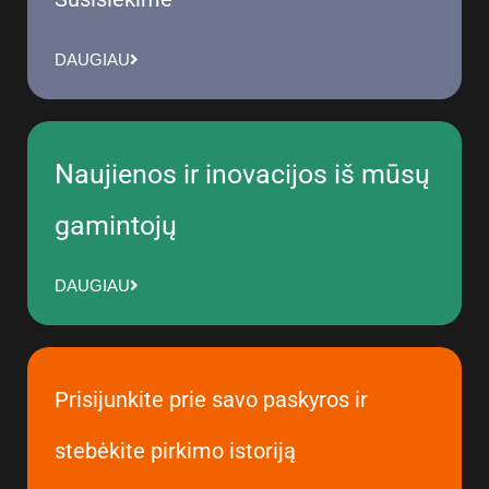
DAUGIAU
Naujienos ir inovacijos iš mūsų
gamintojų
DAUGIAU
Prisijunkite prie savo paskyros ir
stebėkite pirkimo istoriją