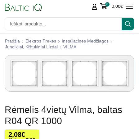
0
0,00
€
Pradžia
Elektros Prekės
Instaliacinės Medžiagos
Jungikliai, Kištukiniai Lizdai
VILMA
Rėmelis 4vietų Vilma, baltas
R04 QR 1000
2,08
€