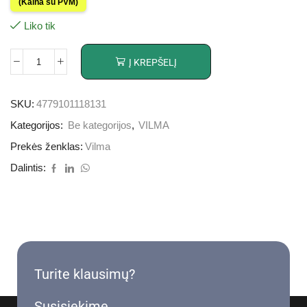
(Kaina su PVM)
Liko tik
Į KREPŠELĮ
SKU:
4779101118131
Kategorijos:
Be kategorijos
,
VILMA
Prekės ženklas:
Vilma
Dalintis:
Turite klausimų?
Susisiekime