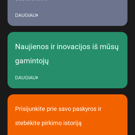
DAUGIAU
Naujienos ir inovacijos iš mūsų
gamintojų
DAUGIAU
Prisijunkite prie savo paskyros ir
stebėkite pirkimo istoriją