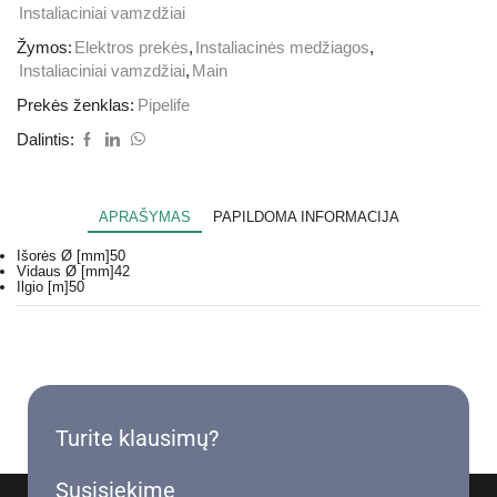
Instaliaciniai vamzdžiai
Žymos:
Elektros prekės
,
Instaliacinės medžiagos
,
Instaliaciniai vamzdžiai
,
Main
Prekės ženklas:
Pipelife
Dalintis:
APRAŠYMAS
PAPILDOMA INFORMACIJA
Išorės Ø [mm]
50
Vidaus Ø [mm]
42
Ilgio [m]
50
Turite klausimų?
Susisiekime