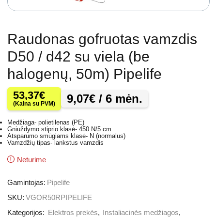
Raudonas gofruotas vamzdis
D50 / d42 su viela (be
halogenų, 50m) Pipelife
53,37
€
9,07
€
/ 6 mėn.
(Kaina su PVM)
Medžiaga- polietilenas (PE)
Gniuždymo stiprio klasė- 450 N/5 cm
Atsparumo smūgiams klasė- N (normalus)
Vamzdžių tipas- lankstus vamzdis
Neturime
Gamintojas:
Pipelife
SKU:
VGOR50RPIPELIFE
Kategorijos:
Elektros prekės
,
Instaliacinės medžiagos
,