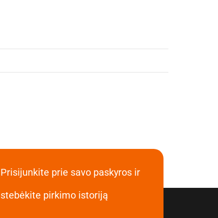
Prisijunkite prie savo paskyros ir
stebėkite pirkimo istoriją