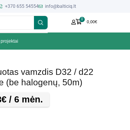
+370 655 54554
info@balticiq.lt
0
0,00
€
projektai
otas vamzdis D32 / d22
pe (be halogenų, 50m)
3
€
/ 6 mėn.