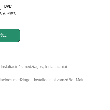
as (HDPE)
m
C iki +90ºC
PŠELĮ
,
Instaliacinės medžiagos
,
Instaliaciniai
liacinės medžiagos
,
Instaliaciniai vamzdžiai
,
Main