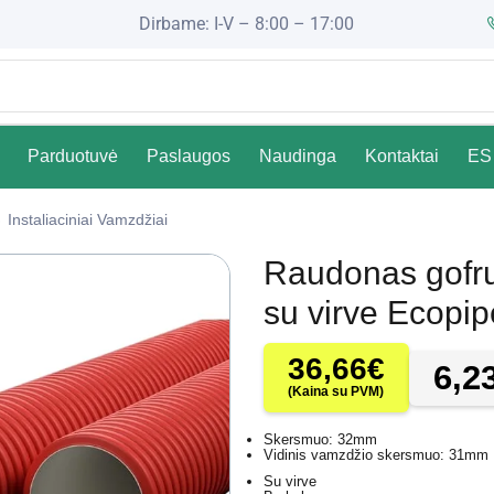
Dirbame: I-V – 8:00 – 17:00
Parduotuvė
Paslaugos
Naudinga
Kontaktai
ES 
Instaliaciniai Vamzdžiai
Raudonas gofru
su virve Ecopi
36,66
€
6,2
(Kaina su PVM)
Skersmuo: 32mm
Vidinis vamzdžio skersmuo: 31mm
Su virve