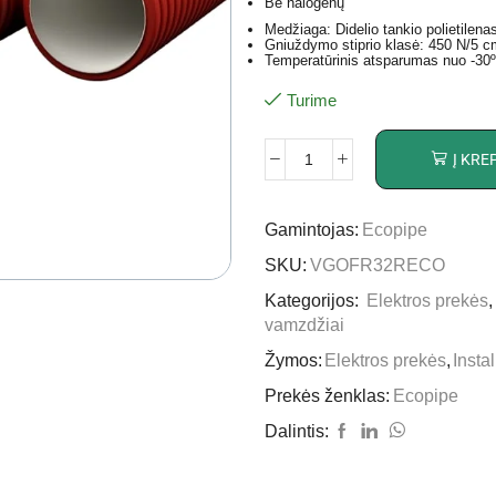
Be halogenų
Medžiaga: Didelio tankio polietilen
Gniuždymo stiprio klasė: 450 N/5 c
Temperatūrinis atsparumas nuo -30º
Turime
Į KRE
Gamintojas:
Ecopipe
SKU:
VGOFR32RECO
Kategorijos:
Elektros prekės
vamzdžiai
Žymos:
Elektros prekės
,
Insta
Prekės ženklas:
Ecopipe
Dalintis: