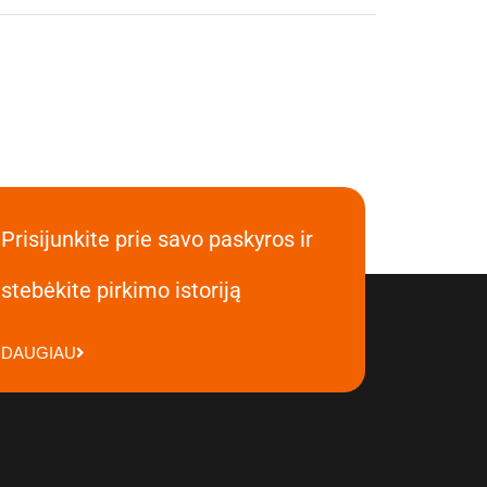
Prisijunkite prie savo paskyros ir
stebėkite pirkimo istoriją
DAUGIAU