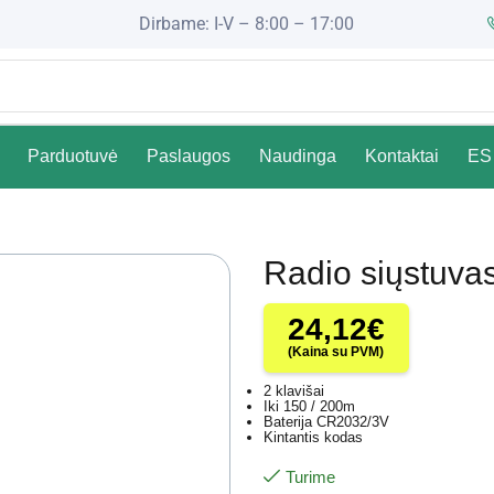
Dirbame: I-V – 8:00 – 17:00
Parduotuvė
Paslaugos
Naudinga
Kontaktai
ES 
Radio siųstuva
24,12
€
(Kaina su PVM)
2 klavišai
Iki 150 / 200m
Baterija CR2032/3V
Kintantis kodas
Turime