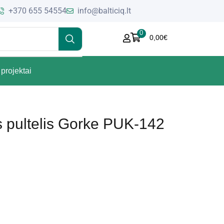
+370 655 54554
info@balticiq.lt
0
0,00
€
projektai
s pultelis Gorke PUK-142