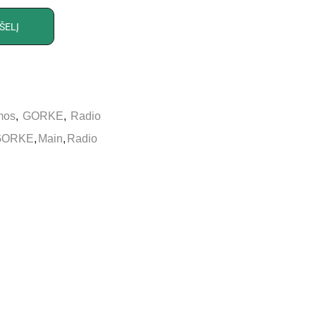
ŠELĮ
mos
,
GORKE
,
Radio
GORKE
,
Main
,
Radio