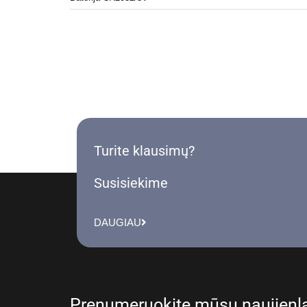
Turite klausimų?
Susisiekime
DAUGIAU
Prenumeruokite mūsų naujienla