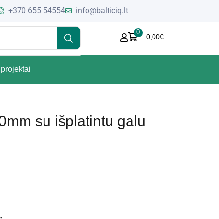
+370 655 54554
info@balticiq.lt
0
0,00
€
projektai
mm su išplatintu galu
m