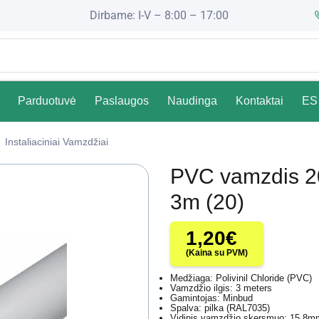
Dirbame: I-V – 8:00 – 17:00
Parduotuvė
Paslaugos
Naudinga
Kontaktai
ES 
Instaliaciniai Vamzdžiai
PVC vamzdis 20
3m (20)
1,20
€
(Kaina su PVM)
Medžiaga: Polivinil Chloride (PVC)
Vamzdžio ilgis: 3 meters
Gamintojas: Minbud
Spalva: pilka (RAL7035)
Vidinis vamzdžio skersmuo: 15.8m