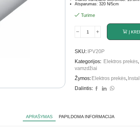
Atsparumas: 320 N/5cm
Turime
Į KRE
SKU:
IPV20P
Kategorijos:
Elektros prekės
vamzdžiai
Žymos:
Elektros prekės
,
Insta
Dalintis:
APRAŠYMAS
PAPILDOMA INFORMACIJA