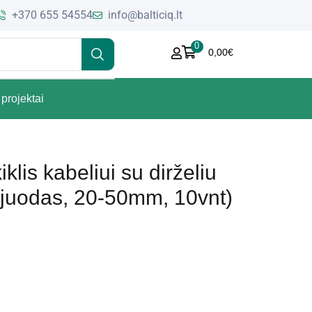
+370 655 54554
info@balticiq.lt
0
0,00
€
projektai
klis kabeliui su dirželiu
juodas, 20-50mm, 10vnt)