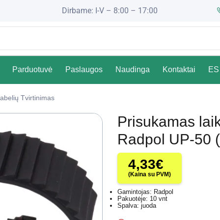
Dirbame: I-V – 8:00 – 17:00
Parduotuvė
Paslaugos
Naudinga
Kontaktai
ES 
abelių Tvirtinimas
Prisukamas laiki
Radpol UP-50 (
4,33
€
(Kaina su PVM)
Gamintojas: Radpol
Pakuotėje: 10 vnt
Spalva: juoda