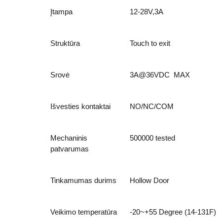
Įtampa
12-28V,3A
Struktūra
Touch to exit
Srovė
3A@36VDC MAX
Išvesties kontaktai
NO/NC/COM
Mechaninis
500000 tested
patvarumas
Tinkamumas durims
Hollow Door
Veikimo temperatūra
-20~+55
Degree
(14-131F)