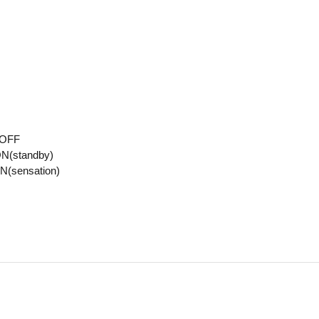
 OFF
ON(standby)
N
(sensation)