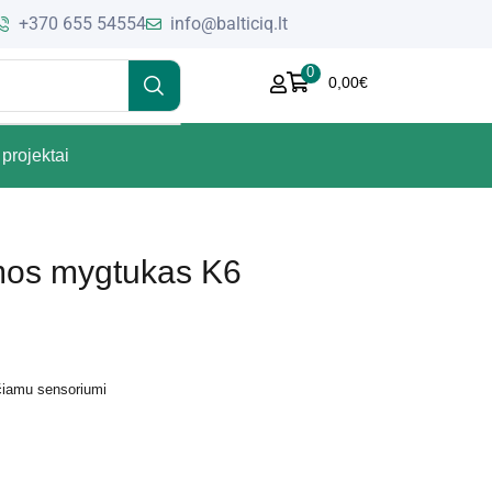
+370 655 54554
info@balticiq.lt
0
0,00
€
projektai
mos mygtukas K6
čiamu sensoriumi