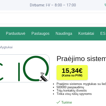
Dirbame: I-V – 8:00 – 17:00
Parduotuvė
Paslaugos
Naudinga
Kontaktai
ES 
Mygtukai
Praėjimo siste
15,34
€
(Kaina su PVM)
Praėjimo sistemos mygtukas su lie
500000 paspaudimų
Trijų kontaktų išvestis
Tinka visų rūšių spynoms
Turime