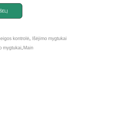
ŠELĮ
Įeigos kontrolė
,
Išėjimo mygtukai
o mygtukai
,
Main