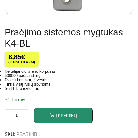
Praėjimo sistemos mygtukas
K4-BL
8,85
€
(Kaina su PVM)
Nerūdijančio plieno korpusas
500000 paspaudimų
Dviejų kontaktų išvestis
Tinka visų rūšių spynoms
Su LED pašvietimu
Turime
Į KREPŠELĮ
SKU:
PSABK4BL