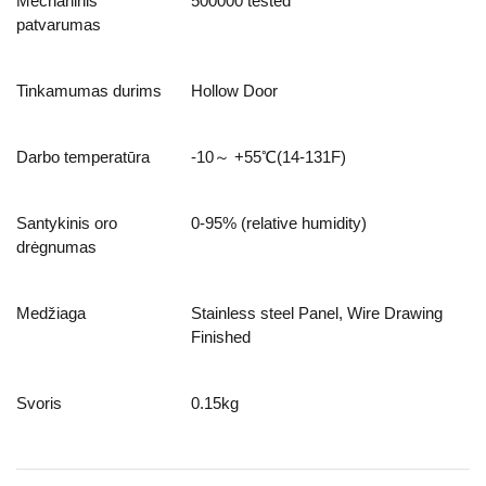
Mechaninis
500000 tested
patvarumas
Tinkamumas durims
Hollow Door
Darbo temperatūra
-10～ +55℃(14-131F)
Santykinis oro
0-95% (relative humidity)
drėgnumas
Medžiaga
Stainless steel Panel, Wire Drawing
Finished
Svoris
0.15kg