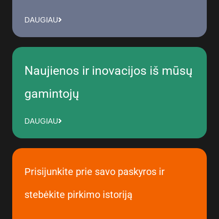
DAUGIAU
Naujienos ir inovacijos iš mūsų
gamintojų
DAUGIAU
Prisijunkite prie savo paskyros ir
stebėkite pirkimo istoriją