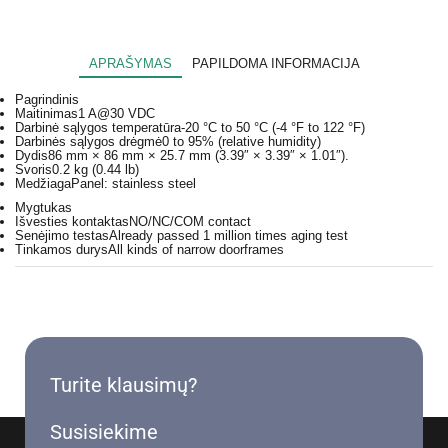
APRAŠYMAS
PAPILDOMA INFORMACIJA
Pagrindinis
Maitinimas
1 A@30 VDC
Darbinė sąlygos temperatūra
-20 °C to 50 °C (-4 °F to 122 °F)
Darbinės sąlygos drėgmė
0 to 95% (relative humidity)
Dydis
86 mm × 86 mm × 25.7 mm (3.39″ × 3.39″ × 1.01″).
Svoris
0.2 kg (0.44 lb)
Medžiaga
Panel: stainless steel
Mygtukas
Išvesties kontaktas
NO/NC/COM contact
Senėjimo testas
Already passed 1 million times aging test
Tinkamos durys
All kinds of narrow doorframes
Turite klausimų?
Susisiekime