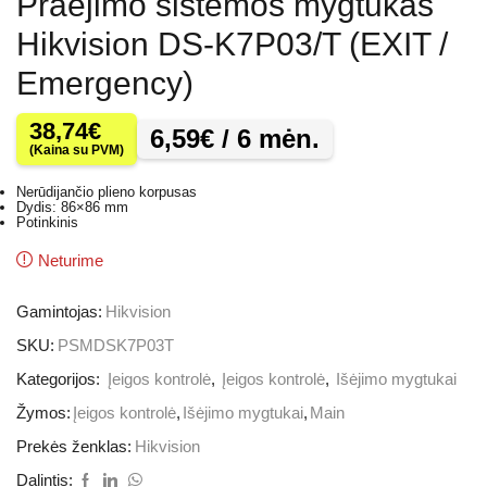
Praėjimo sistemos mygtukas
Hikvision DS-K7P03/T (EXIT /
Emergency)
38,74
€
6,59
€
/ 6 mėn.
(Kaina su PVM)
Nerūdijančio plieno korpusas
Dydis: 86×86 mm
Potinkinis
Neturime
Gamintojas:
Hikvision
SKU:
PSMDSK7P03T
Kategorijos:
Įeigos kontrolė
,
Įeigos kontrolė
,
Išėjimo mygtukai
Žymos:
Įeigos kontrolė
,
Išėjimo mygtukai
,
Main
Prekės ženklas:
Hikvision
Dalintis: