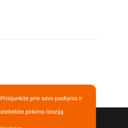
Prisijunkite prie savo paskyros ir
stebėkite pirkimo istoriją