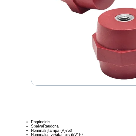
Pagrindinis
Spalva
Raudona
Nominali įtampa (V)
750
Nominalus viršįtampis (kV)
10