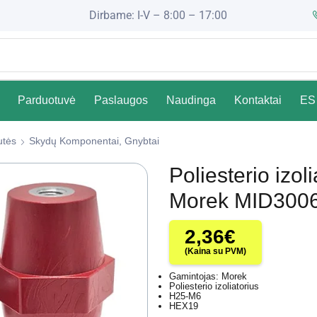
Dirbame: I-V – 8:00 – 17:00
Parduotuvė
Paslaugos
Naudinga
Kontaktai
ES 
utės
Skydų Komponentai, Gnybtai
Poliesterio izo
Morek MID300
2,36
€
(Kaina su PVM)
Gamintojas: Morek
Poliesterio izoliatorius
H25-M6
HEX19