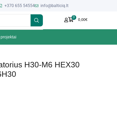
+370 655 54554
info@balticiq.lt
0
0,00
€
projektai
liatorius H30-M6 HEX30
6H30