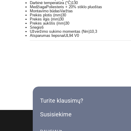
Darbinė temperatūra (°C)
130
Medžiaga
Poliesteris + 20% stiklo pluoštas
Montavimo būdas
Varžtas
Prekės plotis (mm)
30
Prekės ilgis (mm)
30
Prekės aukštis (mm)
30
Sriegis
6
Užveržimo sukimo momentas (Nm)
10,3
Atsparumas liepsnai
UL94 V0
Turite klausimų?
Susisiekime