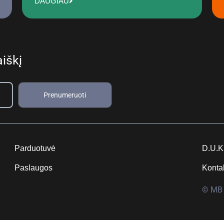
DAUGIAU
iškį
Prenumeruoti
Parduotuvė
D.U.K
Paslaugos
Konta
© MB 