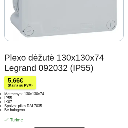
Plexo dėžutė 130x130x74
Legrand 092032 (IP55)
5,66
€
(Kaina su PVM)
Matmenys: 130x130x74
IP55
IK07
Spalva: pilka RAL7035
Be halogeno
Turime