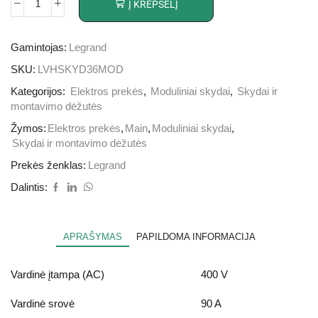
Į KREPŠELĮ
Gamintojas:
Legrand
SKU:
LVHSKYD36MOD
Kategorijos:
Elektros prekės
,
Moduliniai skydai
,
Skydai ir
montavimo dėžutės
Žymos:
Elektros prekės
,
Main
,
Moduliniai skydai
,
Skydai ir montavimo dėžutės
Prekės ženklas:
Legrand
Dalintis:
APRAŠYMAS
PAPILDOMA INFORMACIJA
Vardinė įtampa (AC)
400 V
Vardinė srovė
90 A