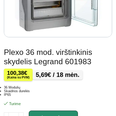
Plexo 36 mod. virštinkinis
skydelis Legrand 601983
100,38
€
5,69
€
/ 18 mėn.
(Kaina su PVM)
36 Modulių
Skaidrios durelės
IP65
Turime