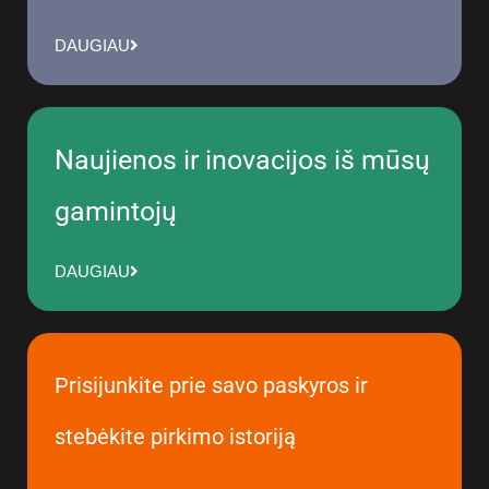
DAUGIAU
Naujienos ir inovacijos iš mūsų
gamintojų
DAUGIAU
Prisijunkite prie savo paskyros ir
stebėkite pirkimo istoriją