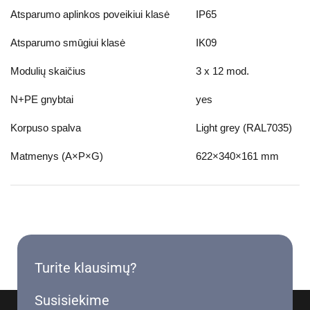
Atsparumo aplinkos poveikiui klasė
IP65
Atsparumo smūgiui klasė
IK09
Modulių skaičius
3 x 12 mod.
N+PE gnybtai
yes
Korpuso spalva
Light grey (RAL7035)
Matmenys (A×P×G)
622×340×161 mm
Turite klausimų?
Susisiekime