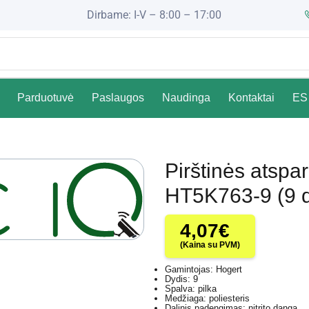
Dirbame: I-V – 8:00 – 17:00
Parduotuvė
Paslaugos
Naudinga
Kontaktai
ES 
Pirštinės atspa
HT5K763-9 (9 dy
4,07
€
(Kaina su PVM)
Gamintojas: Hogert
Dydis: 9
Spalva: pilka
Medžiaga: poliesteris
Dalinis padengimas: nitrito danga