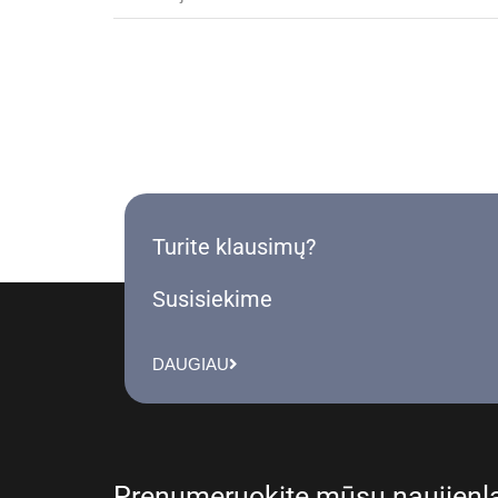
Turite klausimų?
Susisiekime
DAUGIAU
Prenumeruokite mūsų naujienla