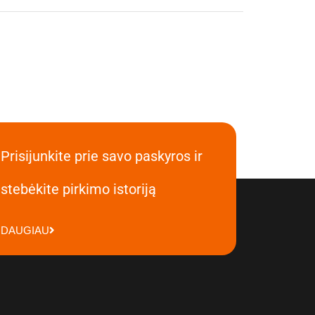
Prisijunkite prie savo paskyros ir
stebėkite pirkimo istoriją
DAUGIAU