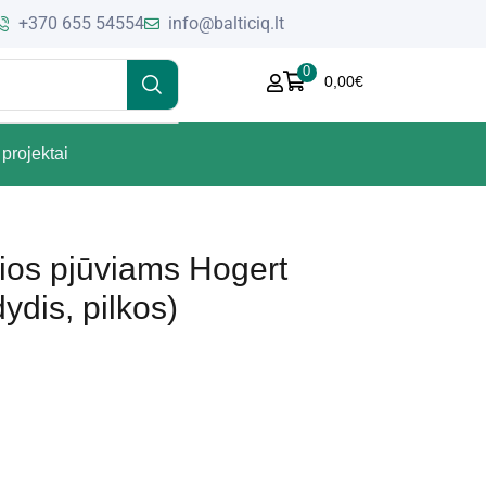
+370 655 54554
info@balticiq.lt
0
0,00
€
projektai
rios pjūviams Hogert
dis, pilkos)