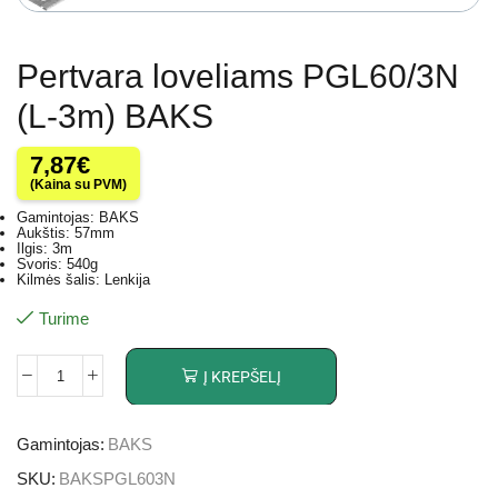
Pertvara loveliams PGL60/3N
(L-3m) BAKS
7,87
€
(Kaina su PVM)
Gamintojas: BAKS
Aukštis: 57mm
Ilgis: 3m
Svoris: 540g
Kilmės šalis: Lenkija
Turime
Į KREPŠELĮ
Gamintojas:
BAKS
SKU:
BAKSPGL603N