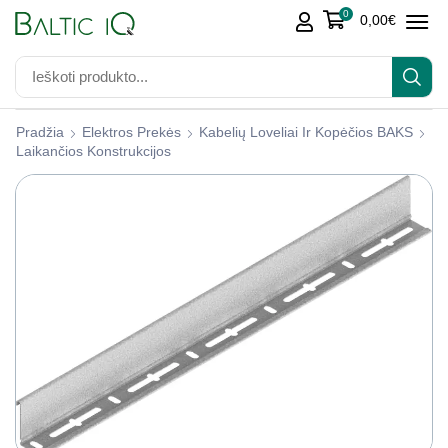
0
0,00
€
Pradžia
Elektros Prekės
Kabelių Loveliai Ir Kopėčios BAKS
Laikančios Konstrukcijos