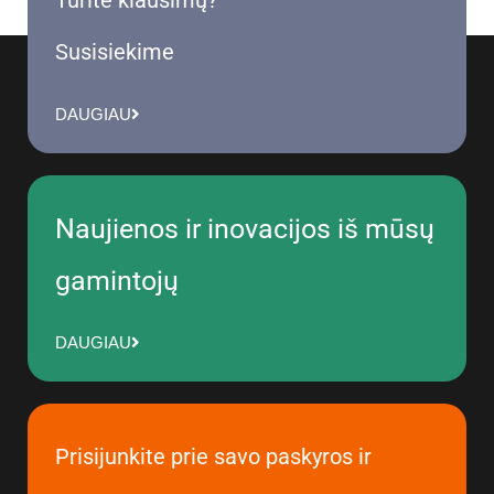
Susisiekime
DAUGIAU
Naujienos ir inovacijos iš mūsų
gamintojų
DAUGIAU
Prisijunkite prie savo paskyros ir