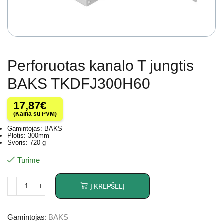
Perforuotas kanalo T jungtis
BAKS TKDFJ300H60
17,87
€
(Kaina su PVM)
Gamintojas: BAKS
Plotis: 300mm
Svoris: 720 g
Turime
Į KREPŠELĮ
Gamintojas:
BAKS