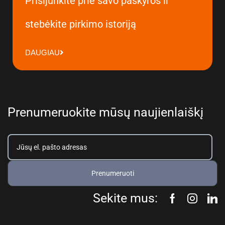
Prisijunkite prie savo paskyros ir
stebėkite pirkimo istoriją
DAUGIAU
Prenumeruokite mūsų naujienlaiškį
Prenumeruoti
Sekite mus: