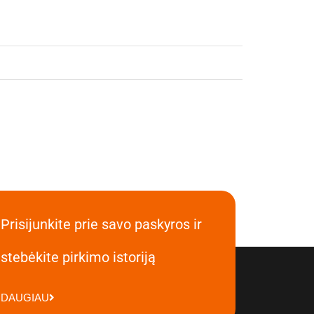
Prisijunkite prie savo paskyros ir
stebėkite pirkimo istoriją
DAUGIAU