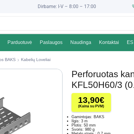
Dirbame: I-V – 8:00 – 17:00
Parduotuvė
Paslaugos
Naudinga
Kontaktai
ES 
čios BAKS
Kabelių Loveliai
Perforuotas ka
KFL50H60/3 (0
13,90
€
(Kaina su PVM)
Gamintojas: BAKS
Ilgis: 3 m
Plotis: 50 mm
Svoris: 980 g
Metalo storis : 0.7 mm