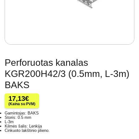
Perforuotas kanalas
KGR200H42/3 (0.5mm, L-3m)
BAKS
17,13
€
(Kaina su PVM)
Gamintojas: BAKS
Storis: 0.5 mm
L-3m
Kilmės šalis: Lenkija
Cinkuoto lakštinio plieno.