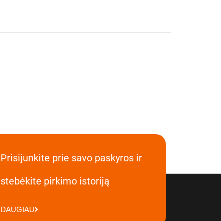
Prisijunkite prie savo paskyros ir
stebėkite pirkimo istoriją
DAUGIAU