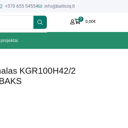
+370 655 54554
info@balticiq.lt
0
0,00
€
projektai
analas KGR100H42/2
 BAKS