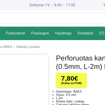
Dirbame: I-V – 8:00 – 17:00
Parduotuvė
Paslaugos
Naudinga
Kontaktai
ES 
čios BAKS
Kabelių Loveliai
Perforuotas k
(0.5mm, L-2m)
7,80
€
(Kaina su PVM)
Gamintojas: BAKS
Storis: 0.5 mm
L-2m
Kilmės šalis: Lenkija
Cinkuoto lakštinio plieno.