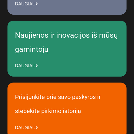
DAUGIAU
Naujienos ir inovacijos iš mūsų
gamintojų
DAUGIAU
Prisijunkite prie savo paskyros ir
stebėkite pirkimo istoriją
DAUGIAU