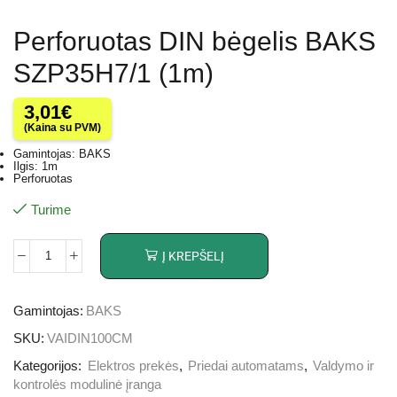
Perforuotas DIN bėgelis BAKS
SZP35H7/1 (1m)
3,01
€
(Kaina su PVM)
Gamintojas: BAKS
Ilgis: 1m
Perforuotas
Turime
Į KREPŠELĮ
Gamintojas:
BAKS
SKU:
VAIDIN100CM
Kategorijos:
Elektros prekės
,
Priedai automatams
,
Valdymo ir
kontrolės modulinė įranga