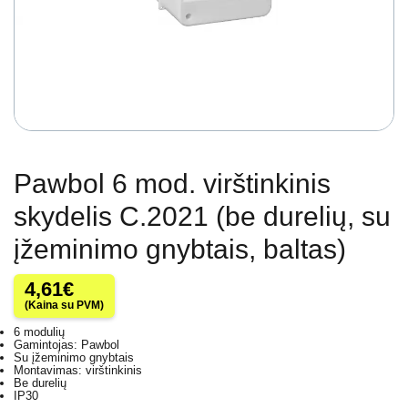
Pawbol 6 mod. virštinkinis
skydelis C.2021 (be durelių, su
įžeminimo gnybtais, baltas)
4,61
€
(Kaina su PVM)
6 modulių
Gamintojas: Pawbol
Su įžeminimo gnybtais
Montavimas: virštinkinis
Be durelių
IP30