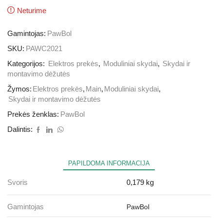
Neturime
Gamintojas:
PawBol
SKU:
PAWC2021
Kategorijos:
Elektros prekės
,
Moduliniai skydai
,
Skydai ir
montavimo dėžutės
Žymos:
Elektros prekės
,
Main
,
Moduliniai skydai
,
Skydai ir montavimo dėžutės
Prekės ženklas:
PawBol
Dalintis:
PAPILDOMA INFORMACIJA
Svoris
0,179 kg
Gamintojas
PawBol