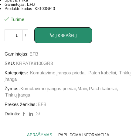
Spalva: Pilka
Gamintojas: EFB
Produkto kodas: K8100GR.3
Turime
Į KREPŠELĮ
Gamintojas:
EFB
SKU:
KRPATK8100GR3
Kategorijos:
Komutavimo įrangos priedai
,
Patch kabeliai
,
Tinklų
įranga
Žymos:
Komutavimo įrangos priedai
,
Main
,
Patch kabeliai
,
Tinklų įranga
Prekės ženklas:
EFB
Dalintis:
APRAŠYMAS
PAPILDOMA INFORMACIJA