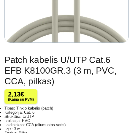
Patch kabelis U/UTP Cat.6
EFB K8100GR.3 (3 m, PVC,
CCA, pilkas)
2,13
€
(Kaina su PVM)
Tipas: Tinklo kabelis (patch)
Kategorija: Cat. 6
Struktūra: U/UTP
Izoliacija: PVC
Laidininkas: CCA (aliumuotas varis)
Ilgis: 3 m