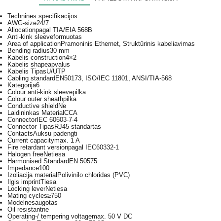
Technines specifikacijos
AWG-size
24/7
Allocation
pagal TIA/EIA 568B
Anti-kink sleeve
formuotas
Area of application
Pramoninis Ethernet, Struktūrinis kabeliavimas
Bending radius
30 mm
Kabelis construction
4×2
Kabelis shape
apvalus
Kabelis Tipas
U/UTP
Cabling standard
EN50173, ISO/IEC 11801, ANSI/TIA-568
Kategorija
6
Colour anti-kink sleeve
pilka
Colour outer sheath
pilka
Conductive shield
Ne
Laidininkas Material
CCA
Connector
IEC 60603-7-4
Connector Tipas
RJ45 standartas
Contacts
Auksu padengti
Current capacity
max. 1 A
Fire retardant version
pagal IEC60332-1
Halogen free
Netiesa
Harmonised Standard
EN 50575
Impedance
100
Izoliacija material
Polivinilo chloridas (PVC)
Ilgis imprint
Tiesa
Locking lever
Netiesa
Mating cycles
≥750
Model
nesaugotas
Oil resistant
ne
Operating-/ tempering voltage
max. 50 V DC