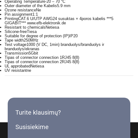
Operating Temperature
-20 – 70 °C
Outer diameter of the Kabelis
5.9 mm
Ozone resistance
Ne
Pin assignment
1:1
Printing
CAT.6 U/UTP AWG24 susuktas × 4poros kabelis ***5
GIGABIT*** www.efb-elektronik.de
Resistant to chemicals
Netiesa
Silicone-free
Tiesa
Suitable for degree of protection (IP)
IP20
Tape width
250MHz
Test voltage
1000 (V DC, 1min) branduolys/branduolys ir
branduolys/ekranas
Transmission
5Gbit
Tipas of connector connection 1
RJ45 8(8)
Tipas of connector connection 2
RJ45 8(8)
UL approbated
Netiesa
UV resistant
ne
Turite klausimų?
Susisiekime