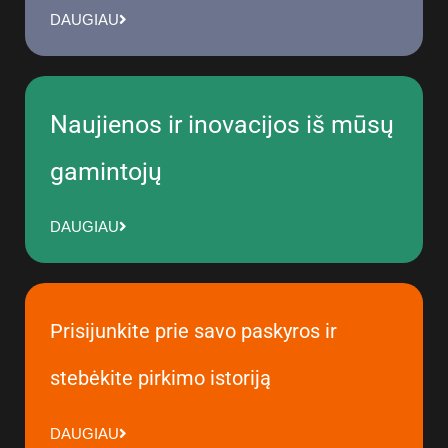
DAUGIAU
Naujienos ir inovacijos iš mūsų
gamintojų
DAUGIAU
Prisijunkite prie savo paskyros ir
stebėkite pirkimo istoriją
DAUGIAU