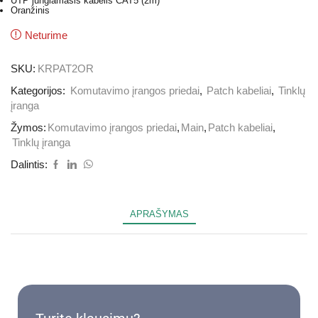
UTP jungiamasis kabelis CAT5 (2m)
Oranžinis
Neturime
SKU:
KRPAT2OR
Kategorijos:
Komutavimo įrangos priedai
,
Patch kabeliai
,
Tinklų
įranga
Žymos:
Komutavimo įrangos priedai
,
Main
,
Patch kabeliai
,
Tinklų įranga
Dalintis:
APRAŠYMAS