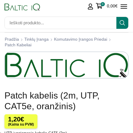
0
0,00
€
Pradžia
Tinklų Įranga
Komutavimo Įrangos Priedai
Patch Kabeliai
Patch kabelis (2m, UTP,
CAT5e, oranžinis)
1,20
€
(Kaina su PVM)