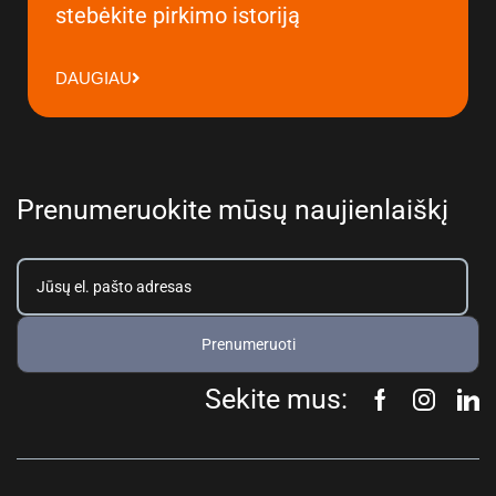
stebėkite pirkimo istoriją
DAUGIAU
Prenumeruokite mūsų naujienlaiškį
Prenumeruoti
Sekite mus: