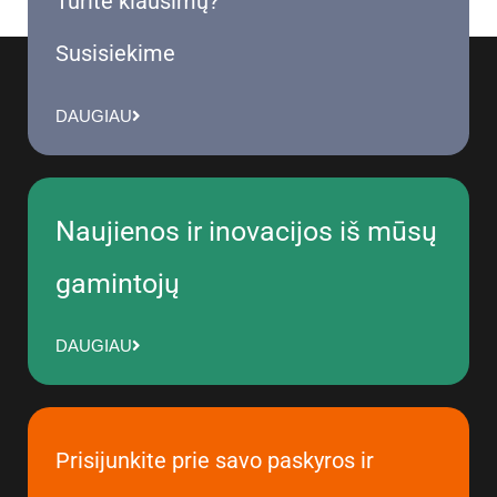
Turite klausimų?
Susisiekime
DAUGIAU
Naujienos ir inovacijos iš mūsų
gamintojų
DAUGIAU
Prisijunkite prie savo paskyros ir