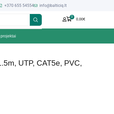
+370 655 54554
info@balticiq.lt
0
0,00
€
projektai
(1.5m, UTP, CAT5e, PVC,