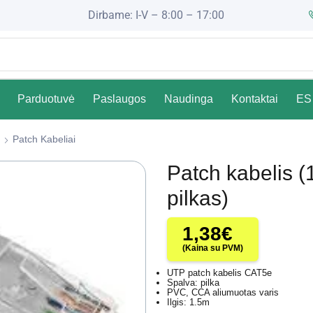
Dirbame: I-V – 8:00 – 17:00
Parduotuvė
Paslaugos
Naudinga
Kontaktai
ES 
Patch Kabeliai
Patch kabelis 
pilkas)
1,38
€
(Kaina su PVM)
UTP patch kabelis CAT5e
Spalva: pilka
PVC, CCA aliumuotas varis
Ilgis: 1.5m