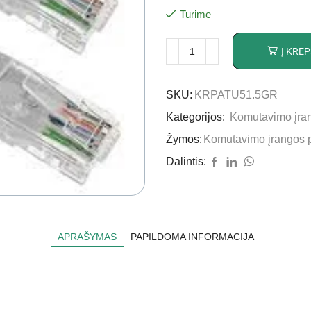
Turime
Į KREP
SKU:
KRPATU51.5GR
Kategorijos:
Komutavimo įran
Žymos:
Komutavimo įrangos p
Dalintis:
APRAŠYMAS
PAPILDOMA INFORMACIJA