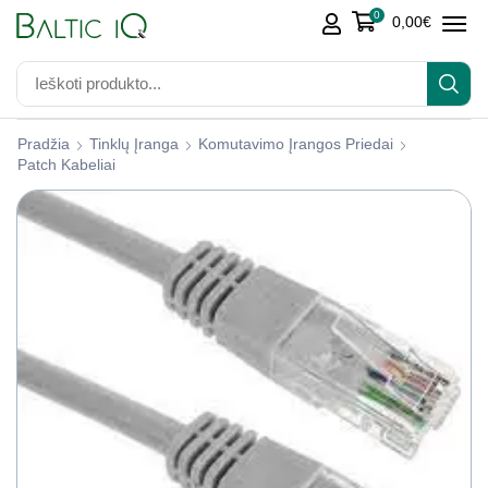
0
0,00
€
Pradžia
Tinklų Įranga
Komutavimo Įrangos Priedai
Patch Kabeliai