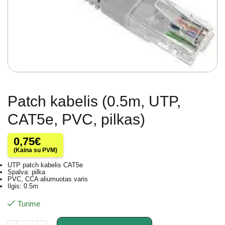
Patch kabelis (0.5m, UTP,
CAT5e, PVC, pilkas)
0,75
€
(Kaina su PVM)
UTP patch kabelis CAT5e
Spalva: pilka
PVC, CCA aliumuotas varis
Ilgis: 0.5m
Turime