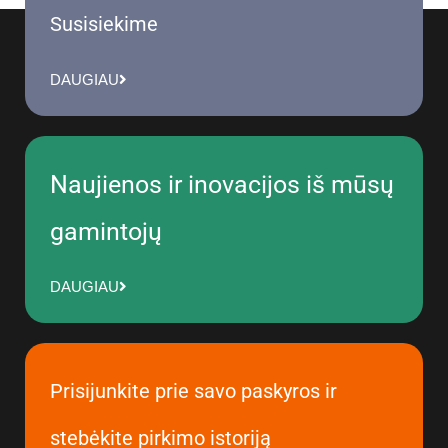
Susisiekime
DAUGIAU
Naujienos ir inovacijos iš mūsų
gamintojų
DAUGIAU
Prisijunkite prie savo paskyros ir
stebėkite pirkimo istoriją