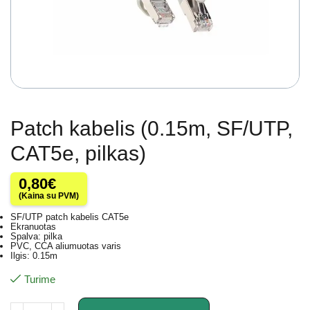
Patch kabelis (0.15m, SF/UTP,
CAT5e, pilkas)
0,80
€
(Kaina su PVM)
SF/UTP patch kabelis CAT5e
Ekranuotas
Spalva: pilka
PVC, CCA aliumuotas varis
Ilgis: 0.15m
Turime