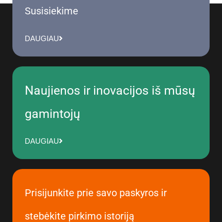
Susisiekime
DAUGIAU
Naujienos ir inovacijos iš mūsų
gamintojų
DAUGIAU
Prisijunkite prie savo paskyros ir
stebėkite pirkimo istoriją