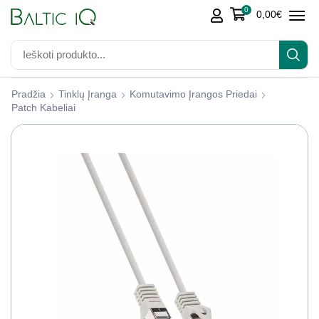
0
0,00
€
Pradžia
Tinklų Įranga
Komutavimo Įrangos Priedai
Patch Kabeliai