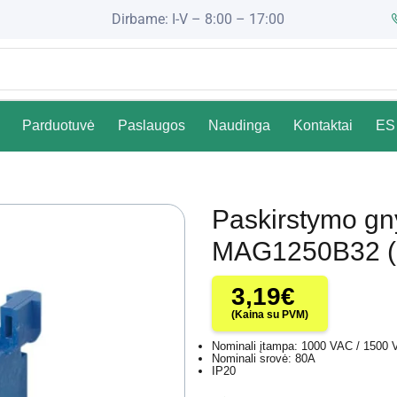
Dirbame: I-V – 8:00 – 17:00
Parduotuvė
Paslaugos
Naudinga
Kontaktai
ES 
Paskirstymo gn
MAG1250B32 (m
3,19
€
(Kaina su PVM)
Nominali įtampa: 1000 VAC / 1500
Nominali srovė: 80A
IP20