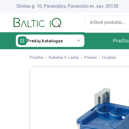
Stoties g. 10, Panevėžys, Panevėžio m. sav. 35138
Prekių katalogas
Pradžia
Pradžia
Kabeliai Ir Laidai
Priedai
Gnybtai