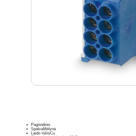
Pagrindinis
Spalva
Mėlyna
Laido rūšis
Cu