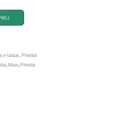
PŠELĮ
 ir laidai
,
Priedai
idai
,
Main
,
Priedai