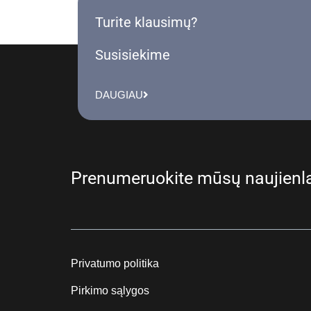
Turite klausimų?
Susisiekime
DAUGIAU
Prenumeruokite mūsų naujienla
Privatumo politika
Pirkimo sąlygos