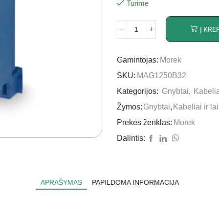
Turime
Į KRE
Gamintojas:
Morek
SKU:
MAG1250B32
Kategorijos:
Gnybtai
,
Kabeliai
Žymos:
Gnybtai
,
Kabeliai ir la
Prekės ženklas:
Morek
Dalintis:
APRAŠYMAS
PAPILDOMA INFORMACIJA