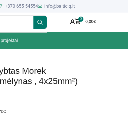
+370 655 54554
info@balticiq.lt
0
0,00
€
projektai
ybtas Morek
ėlynas , 4x25mm²)
 VDC