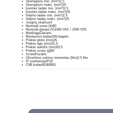
Skerspjūvis min. (mm²)
2,5
Skerspjūvis maks. (mm²)
25
Įvesties laidas min. (mm²)
2,5
Įvesties laidas maks. (mm²)
25
Išėjimo laidas min. (mm²)
2,5
Išėjimo laidas maks. (mm²)
25
Jungčių skaičius
4
Nominali srovė (A)
80
Nominali įtampa (V)
1000 VAC / 1500 VDC
Medžiaga
Žalvaris
Montavimo būdas
DIN bėgelis
Prekės plotis (mm)
26
Prekės ilgis (mm)
31,5
Prekės aukštis (mm)
50,5
Prekės svoris (g)
60
Screw
Pozidriv
Užveržimo sukimo momentas (Nm)
2,5 Nm
IP įvertinimas
IP20
CN8 kodas
85369001